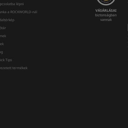
pcsolatba lépni
VÁSÁRLÁSAI
nka a ROCKWORLD-nál
biztonságban
vannak
daltérkép
ótár
lmek
rek
og
ick Tips
vezetett termékek