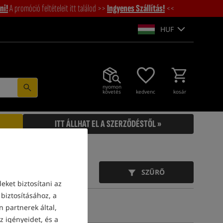
ni!
A promóció feltételeit itt találod >>
Ingyenes Szállítás!
<<
HUF
nyomon
követés
kedvenc
kosár
ITT ÁLLHAT EL A SZERZŐDÉSTŐL »
SZŰRŐ
eket biztosítani az
biztosításához, a
 partnerek által,
z igényeidet, és a