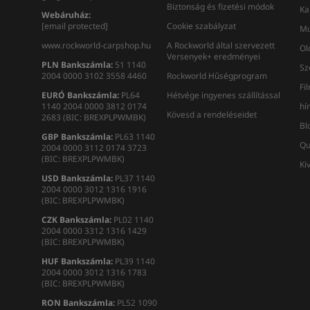
Biztonság és fizetési módok
Ka
Webáruház:
[email protected]
Cookie szabályzat
Mu
www.rockworld-carpshop.hu
A Rockworld által szervezett
Ol
Versenyek+ eredményei
PLN Bankszámla:
51 1140
Sz
2004 0000 3102 3558 4460
Rockworld Hűségprogram
Fi
EURÓ Bankszámla:
PL64
Hétvége ingyenes szállítással
1140 2004 0000 3812 0174
hí
Kövesd a rendeléseidet
2683 (BIC: BREXPLPWMBK)
Bl
GBP Bankszámla:
PL63 1140
Qu
2004 0000 3112 0174 3723
(BIC: BREXPLPWMBK)
Ki
USD Bankszámla:
PL37 1140
2004 0000 3012 1316 1916
(BIC: BREXPLPWMBK)
CZK Bankszámla:
PL02 1140
2004 0000 3312 1316 1429
(BIC: BREXPLPWMBK)
HUF Bankszámla:
PL39 1140
2004 0000 3012 1316 1783
(BIC: BREXPLPWMBK)
RON
Bankszámla
:
PL52 1090