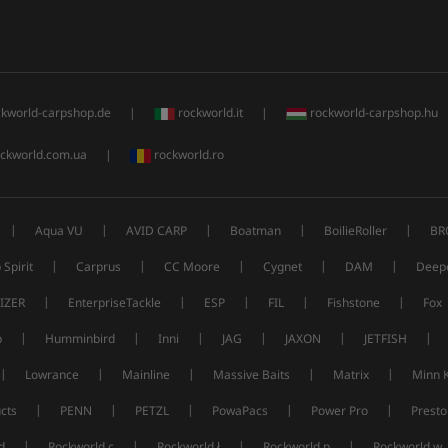
ckworld-carpshop.de
|
rockworld.it
|
rockworld-carpshop.hu
ckworld.com.ua
|
rockworld.ro
|
|
|
|
|
Aqua VU
AVID CARP
Boatman
BoilieRoller
BR
|
|
|
|
|
 Spirit
Carprus
CC Moore
Cygnet
DAM
Deep
|
|
|
|
|
IZER
EnterpriseTackle
ESP
FIL
Fishstone
Fox
|
|
|
|
|
|
p
Humminbird
Inni
JAG
JAXON
JETFISH
|
|
|
|
|
Lowrance
Mainline
Massive Baits
Matrix
Minn 
|
|
|
|
|
cts
PENN
PETZL
PowaPacs
Power Pro
Presto
|
|
|
|
d
Rockworld c
Rockworld ł
Rockworld p
Rockworld w