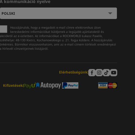
A kommunikáció nyelve
Hozzájárulok, hogy a megadott e-mail címre elektronikus úton
kereskedelmi információkat küldjenek a legújabb ajánlatokról és
akciókról az e-üzletben. Az információkat a ROCKWORLD Łukasz Pawlik,
székhelye: 48-130 Kietrz, Kochanowskiego u. 21. fogja küldeni. A hozzájárulás
önkéntes. Bármikor visszavonhatom, ami az e-mail címem törlését eredményezi
a hírlevél címzettjeinek listájáról.
Elérhetőségünk:
Kifizetések: