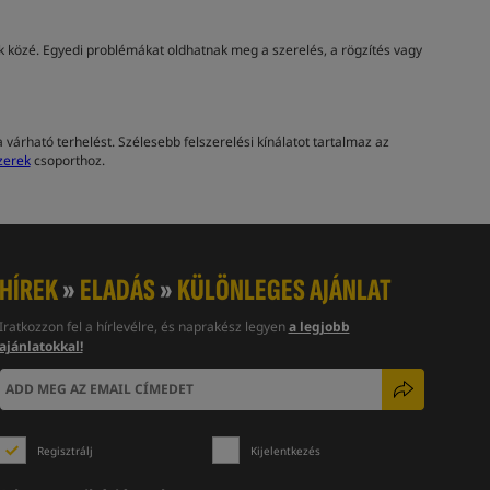
ák közé. Egyedi problémákat oldhatnak meg a szerelés, a rögzítés vagy
várható terhelést. Szélesebb felszerelési kínálatot tartalmaz az
zerek
csoporthoz.
HÍREK
»
ELADÁS
»
KÜLÖNLEGES AJÁNLAT
Iratkozzon fel a hírlevélre, és naprakész legyen
a legjobb
ajánlatokkal!
Regisztrálj
Kijelentkezés