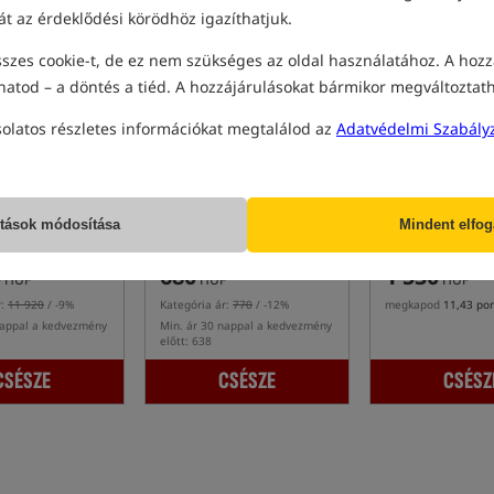
át az érdeklődési körödhöz igazíthatjuk.
eladott!
Legjobban eladott!
5,0
szes cookie-t, de ez nem szükséges az oldal használatához. A hozz
hatod – a döntés a tiéd. A hozzájárulásokat bármikor megváltoztat
solatos részletes információkat megtalálod az
Adatvédelmi Szabály
novations
Sonubaits Bait Bag Clips
GURU Method Clip
 Sticks
ítások módosítása
Mindent elfo
Csipeszek a nyitott etetőanyag/pellet csomagok lezárásához
0
680
1 530
HUF
HUF
HUF
r:
11 920
/ -9%
Kategória ár:
770
/ -12%
megkapod
11,43 po
nappal a kedvezmény
Min. ár 30 nappal a kedvezmény
előtt: 638
CSÉSZE
CSÉSZE
CSÉSZ