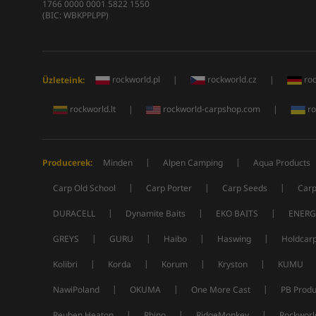
1766 0000 0001 5822 1550
(BIC: WBKPPLPP)
rockworld.pl
|
rockworld.cz
|
ro
Üzleteink:
rockworld.lt
|
rockworld-carpshop.com
|
ro
|
|
Producerek:
Minden
Alpen Camping
Aqua Products
|
|
|
Carp Old School
Carp Porter
Carp Seeds
Carp
|
|
|
DURACELL
Dynamite Baits
EKO BAITS
ENERG
|
|
|
|
GREYS
GURU
Haibo
Haswing
Holdcar
|
|
|
|
Kolibri
Korda
Korum
Kryston
KUMU
|
|
|
NawiPoland
OKUMA
One More Cast
PB Produ
|
|
|
Reuben Heaton
Rhino
RidgeMonkey
Rockworl