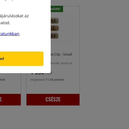
Legjobban eladott!
ájárulásokat az
hatod.
zatunkban
.
 - Large
GURU Method Clip - Small
gad
Klipszek a csali pozícionálásához a GURU Method Feeder Large kosárhoz
GURU Method Feeder Small etetőkosarakhoz való csalizás pozicionáló klipszek
1 530
HUF
ntok
megkapod
11,43 pontok
E
CSÉSZE