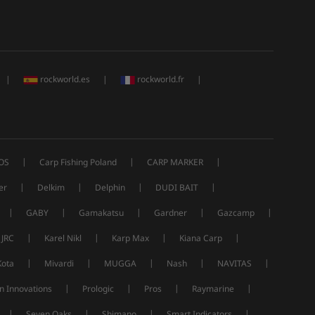
|
rockworld.es
|
rockworld.fr
|
|
|
|
OS
Carp Fishing Poland
CARP MARKER
|
|
|
|
er
Delkim
Delphin
DUDI BAIT
|
|
|
|
|
GABY
Gamakatsu
Gardner
Gazcamp
|
|
|
|
JRC
Karel Nikl
Karp Max
Kiana Carp
|
|
|
|
|
Kota
Mivardi
MUGGA
Nash
NAVITAS
|
|
|
|
n Innovations
Prologic
Pros
Raymarine
|
|
|
|
Seven Oaks
Shimano
Smart Indicators