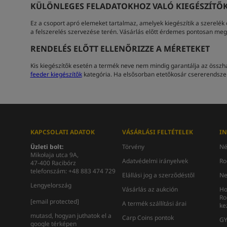
KÜLÖNLEGES FELADATOKHOZ VALÓ KIEGÉSZÍTŐ
Ez a csoport apró elemeket tartalmaz, amelyek kiegészítik a szerelék
a felszerelés szervezése terén. Vásárlás előtt érdemes pontosan meg
RENDELÉS ELŐTT ELLENŐRIZZE A MÉRETEKET
Kis kiegészítők esetén a termék neve nem mindig garantálja az összhan
feeder kiegészítők
kategória. Ha elsősorban etetőkosár csererendszer
KAPCSOLATI ADATOK
VÁSÁRLÁSI FELTÉTELEK
I
Üzleti bolt:
Törvény
Né
Mikołaja utca 9A,
Adatvédelmi irányelvek
Ro
47-400 Racibórz
telefonszám: +48 883 474 729
Elállási jog a szerződéstől
Ne
Lengyelország
Vásárlás az aukción
Ho
Ro
[email protected]
A termék szállítási árai
ke
mutasd, hogyan juthatok el a
Carp Coins pontok
GY
google térképen