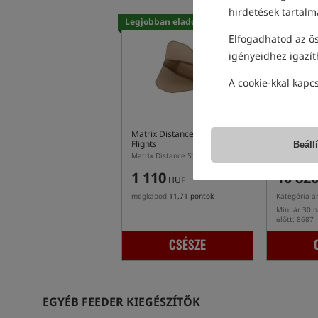
hirdetések tartalm
Legjobban eladott!
Legjobban 
Elfogadhatod az ös
igényeidhez igazít
A cookie-kkal kapc
Matrix Distance Stem
Preston In
Flights
Measuring
Beáll
Matrix Distance Stem Flights – inline Matrix feeder szárakhoz való röpsúlyok
1 110
10 82
HUF
megkapod
11,71 pontok
Kategória á
Min. ár 30 
előtt: 8687
CSÉSZE
EGYÉB FEEDER KIEGÉSZÍTŐK