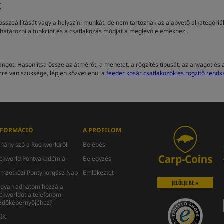
K
 összeállítását vagy a helyszíni munkát, de nem tartoznak az alapvető alkategóri
határozni a funkciót és a csatlakozás módját a meglévő elemekhez.
got. Hasonlítsa össze az átmérőt, a menetet, a rögzítés típusát, az anyagot és a 
re van szüksége, lépjen közvetlenül a
feeder kosár csatlakozók és rögzítő rends
NFORMÁCIÓ
A PROFILOM
hány szó a Rockworldről
Belépés
ckworld Pontyakadémia
Bejegyzés
mzetközi Pontyhorgász Nap
Emlékeztet
JELÖLJE BE »
gyan adhatom hozzá a
ckworldot a telefonom
zdőképernyőjéhez?
IK