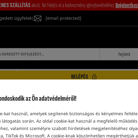
ENES SZÁLLÍTÁS
akció. Ne felejts el a kedvezmény igénybevételéhez
Bejelentkez
gedett ügyfelek
|
[email protected]
fejlett
BELÉPÉS
eeder Horgász Eszközök és Tartozékok
Egyéb Kiegészítők
doskodik az Ön adatvédelméről!
-kat használ, amelyek segítenek biztonságos és kényelmes feltétel
 látogatás során. Az oldal cookie-kat használ a megfelelő működés 
EGYÉB KIEGÉSZÍTŐK
ez, valamint személyre szabott hirdetések megjelenítéséhez olyan
a, TikTok és Microsoft. A cookie-knak köszönhetően megérthetjük a