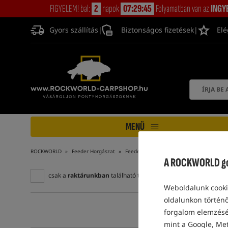
FIGYELEM! bal:
2
napok
07:29:45
Folyamatban van az
INGY
Gyors szállítás
|
Biztonságos fizetések
|
Elé
MENÜ
ROCKWORLD
Feeder Horgászat
Feeder végszerelékek és kiegészítők
F
A ROCKWORLD gon
csak a
raktárunkban
található termékek
Weboldalunk cookie
oldalunkon történő
forgalom elemzéséh
mint a Google, Met