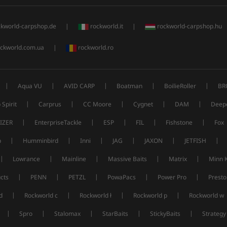
ckworld-carpshop.de
|
rockworld.it
|
rockworld-carpshop.hu
ckworld.com.ua
|
rockworld.ro
|
|
|
|
|
Aqua VU
AVID CARP
Boatman
BoilieRoller
BR
|
|
|
|
|
 Spirit
Carprus
CC Moore
Cygnet
DAM
Deep
|
|
|
|
|
IZER
EnterpriseTackle
ESP
FIL
Fishstone
Fox
|
|
|
|
|
|
p
Humminbird
Inni
JAG
JAXON
JETFISH
|
|
|
|
|
Lowrance
Mainline
Massive Baits
Matrix
Minn 
|
|
|
|
|
cts
PENN
PETZL
PowaPacs
Power Pro
Presto
|
|
|
|
d
Rockworld c
Rockworld ł
Rockworld p
Rockworld w
|
|
|
|
|
Spro
Stalomax
StarBaits
StickyBaits
Strategy