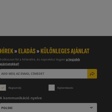
HÍREK
»
ELADÁS
»
KÜLÖNLEGES AJÁNLAT
Iratkozzon fel a hírlevélre, és naprakész legyen
a legjobb
ajánlatokkal!
Regisztrálj
Kijelentkezés
A kommunikáció nyelve