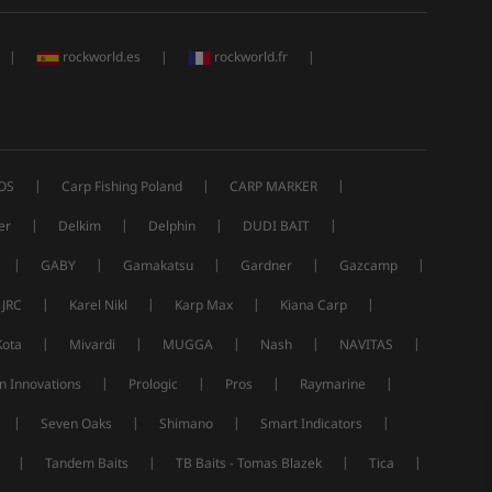
|
rockworld.es
|
rockworld.fr
|
|
|
|
OS
Carp Fishing Poland
CARP MARKER
|
|
|
|
er
Delkim
Delphin
DUDI BAIT
|
|
|
|
|
GABY
Gamakatsu
Gardner
Gazcamp
|
|
|
|
JRC
Karel Nikl
Karp Max
Kiana Carp
|
|
|
|
|
Kota
Mivardi
MUGGA
Nash
NAVITAS
|
|
|
|
n Innovations
Prologic
Pros
Raymarine
|
|
|
|
Seven Oaks
Shimano
Smart Indicators
|
|
|
|
Tandem Baits
TB Baits - Tomas Blazek
Tica