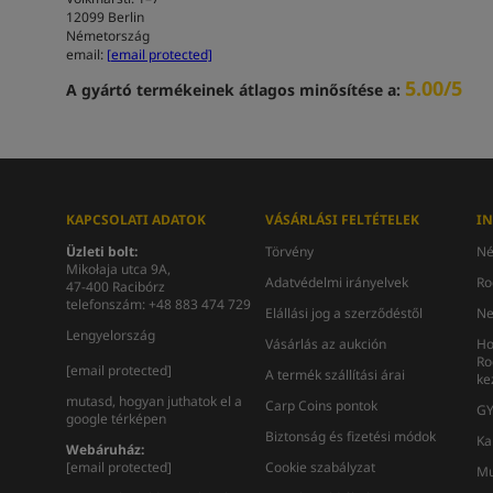
12099 Berlin
Németország
email:
[email protected]
5.00/5
A gyártó termékeinek átlagos minősítése a:
KAPCSOLATI ADATOK
VÁSÁRLÁSI FELTÉTELEK
I
Üzleti bolt:
Törvény
Né
Mikołaja utca 9A,
Adatvédelmi irányelvek
Ro
47-400 Racibórz
telefonszám: +48 883 474 729
Elállási jog a szerződéstől
Ne
Lengyelország
Vásárlás az aukción
Ho
Ro
[email protected]
A termék szállítási árai
ke
mutasd, hogyan juthatok el a
Carp Coins pontok
GY
google térképen
Biztonság és fizetési módok
Ka
Webáruház:
[email protected]
Cookie szabályzat
Mu