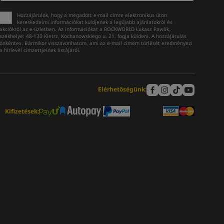
Hozzájárulok, hogy a megadott e-mail címre elektronikus úton
kereskedelmi információkat küldjenek a legújabb ajánlatokról és
akciókról az e-üzletben. Az információkat a ROCKWORLD Łukasz Pawlik,
székhelye: 48-130 Kietrz, Kochanowskiego u. 21. fogja küldeni. A hozzájárulás
önkéntes. Bármikor visszavonhatom, ami az e-mail címem törlését eredményezi
a hírlevél címzettjeinek listájáról.
Elérhetőségünk:
Kifizetések: