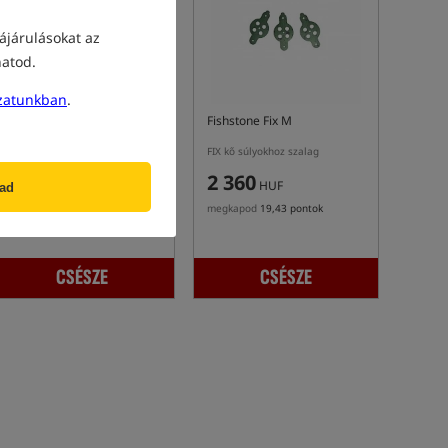
ájárulásokat az
hatod.
zatunkban
.
Fishstone Fix L
Fishstone Fix M
FIX kő súlyokhoz szalag
FIX kő súlyokhoz szalag
3 120
2 360
HUF
HUF
gad
megkapod
25,71 pontok
megkapod
19,43 pontok
CSÉSZE
CSÉSZE