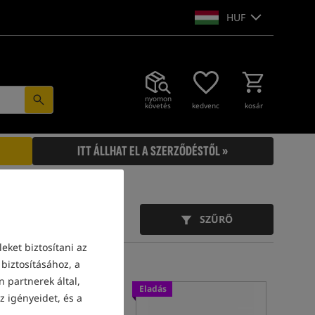
HUF
nyomon
követés
kedvenc
kosár
ITT ÁLLHAT EL A SZERZŐDÉSTŐL »
SZŰRŐ
eket biztosítani az
biztosításához, a
 partnerek által,
Eladás
Eladás
z igényeidet, és a