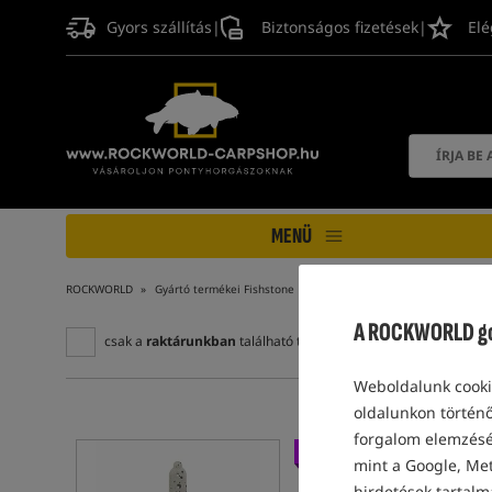
Gyors szállítás
|
Biztonságos fizetések
|
Elé
MENÜ
ROCKWORLD
Gyártó termékei Fishstone
A ROCKWORLD gon
csak a
raktárunkban
található termékek
Weboldalunk cookie
oldalunkon történő
forgalom elemzéséh
Eladás
mint a Google, Met
hirdetések tartalm