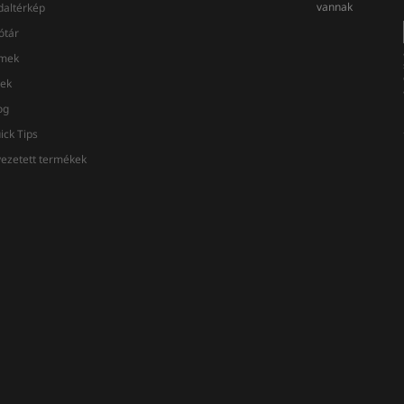
vannak
daltérkép
ótár
lmek
rek
og
ick Tips
vezetett termékek