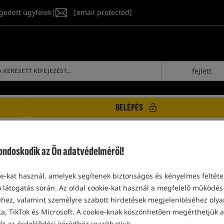
gedett ügyfelek
|
[email protected]
fejlett
BELÉPÉS
doskodik az Ön adatvédelméről!
-kat használ, amelyek segítenek biztonságos és kényelmes feltétel
TERMÉKEK FISHSTONE
 látogatás során. Az oldal cookie-kat használ a megfelelő működés 
ez, valamint személyre szabott hirdetések megjelenítéséhez olyan
a, TikTok és Microsoft. A cookie-knak köszönhetően megérthetjük a
át az érdeklődési körödhöz igazíthatjuk.