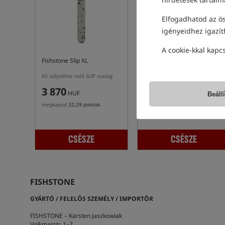
Elfogadhatod az ös
igényeidhez igazít
A cookie-kkal kapc
Fishstone Slip XL
Fishstone Fix S
Kő súlyokhoz való SLIP szalag
FIX kő súlyokhoz szalag
3 870
2 020
HUF
HUF
Beáll
megkapod
32,29 pontok
megkapod
16,86 pontok
CSÉSZE
CSÉSZE
FISHSTONE
GYÁRTÓ / FELELŐS SZEMÉLY / IMPORTŐR
FISHSTONE – Karsten Jaszkowiak
Volkmarstr. 1–7