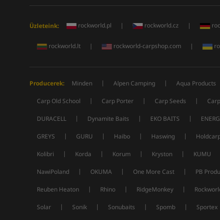
rockworld.pl
|
rockworld.cz
|
ro
Üzleteink:
rockworld.lt
|
rockworld-carpshop.com
|
ro
|
|
Producerek:
Minden
Alpen Camping
Aqua Products
|
|
|
Carp Old School
Carp Porter
Carp Seeds
Carp
|
|
|
DURACELL
Dynamite Baits
EKO BAITS
ENERG
|
|
|
|
GREYS
GURU
Haibo
Haswing
Holdcar
|
|
|
|
Kolibri
Korda
Korum
Kryston
KUMU
|
|
|
NawiPoland
OKUMA
One More Cast
PB Produ
|
|
|
Reuben Heaton
Rhino
RidgeMonkey
Rockworl
|
|
|
|
Solar
Sonik
Sonubaits
Spomb
Sportex