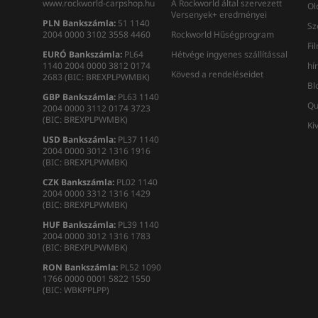
www.rockworld-carpshop.hu
A Rockworld által szervezett
Ol
Versenyek+ eredményei
PLN Bankszámla:
51 1140
Sz
2004 0000 3102 3558 4460
Rockworld Hűségprogram
Fi
EURÓ Bankszámla:
PL64
Hétvége ingyenes szállítással
1140 2004 0000 3812 0174
hí
Kövesd a rendeléseidet
2683 (BIC: BREXPLPWMBK)
Bl
GBP Bankszámla:
PL63 1140
Qu
2004 0000 3112 0174 3723
(BIC: BREXPLPWMBK)
Ki
USD Bankszámla:
PL37 1140
2004 0000 3012 1316 1916
(BIC: BREXPLPWMBK)
CZK Bankszámla:
PL02 1140
2004 0000 3312 1316 1429
(BIC: BREXPLPWMBK)
HUF Bankszámla:
PL39 1140
2004 0000 3012 1316 1783
(BIC: BREXPLPWMBK)
RON
Bankszámla
:
PL52 1090
1766 0000 0001 5822 1550
(BIC: WBKPPLPP)