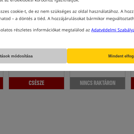
szes cookie-t, de ez nem szükséges az oldal használatához. A hozz
hatod – a döntés a tiéd. A hozzájárulásokat bármikor megváltoztat
solatos részletes információkat megtalálod az
Adatvédelmi Szabály
Fishstone Slip M
Fishstone ZIP Body
Kő súlyokhoz való SLIP szalag
Fishstone átmenő klipsz
2 020
3 540
HUF
HUF
ítások módosítása
Mindent elfo
megkapod
16,86 pontok
megkapod
30,29 pontok
CSÉSZE
NINCS RAKTÁRON