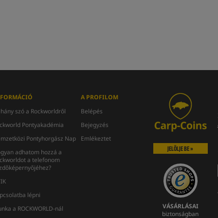
NFORMÁCIÓ
A PROFILOM
hány szó a Rockworldről
Belépés
ckworld Pontyakadémia
Bejegyzés
mzetközi Pontyhorgász Nap
Emlékeztet
JELÖLJE BE »
gyan adhatom hozzá a
ckworldot a telefonom
zdőképernyőjéhez?
IK
pcsolatba lépni
VÁSÁRLÁSAI
nka a ROCKWORLD-nál
biztonságban