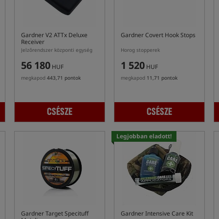
Gardner V2 ATTx Deluxe
Gardner Covert Hook Stops
Receiver
Jelzőrendszer központi egység
Horog stopperek
56 180
1 520
HUF
HUF
megkapod
443,71 pontok
megkapod
11,71 pontok
CSÉSZE
CSÉSZE
Legjobban eladott!
Gardner Target Specituff
Gardner Intensive Care Kit