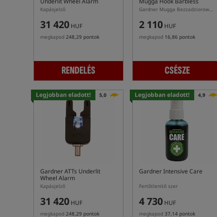
Underlit Wheel Alarm
Mugga Hook Barbless
Kapásjelző
Gardner Mugga Bezzadziorowe Horogok
31 420
2 110
HUF
HUF
megkapod
248,29 pontok
megkapod
16,86 pontok
RENDELÉS
CSÉSZE
Legjobban eladott!
Legjobban eladott!
5,0
4,9
Gardner ATTs Underlit
Gardner Intensive Care
Wheel Alarm
Kapásjelző
Fertőtlenítő szer
31 420
4 730
HUF
HUF
megkapod
248,29 pontok
megkapod
37,14 pontok