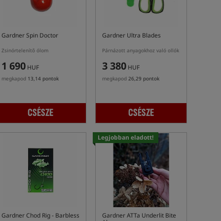
Gardner Spin Doctor
Gardner Ultra Blades
Zsinórtelenítő ólom
Párnázott anyagokhoz való ollók
1 690
3 380
HUF
HUF
megkapod
13,14 pontok
megkapod
26,29 pontok
CSÉSZE
CSÉSZE
Legjobban eladott!
Gardner Chod Rig - Barbless
Gardner ATTa Underlit Bite