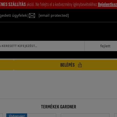
ENES SZÁLLÍTÁS
akció. Ne felejts el a kedvezmény igénybevételéhez
Bejelentkez
gedett ügyfelek
|
[email protected]
fejlett
BELÉPÉS
TERMÉKEK GARDNER
Újdonság!