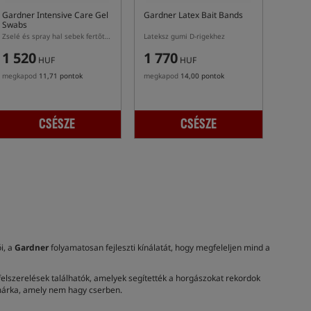
Gardner Intensive Care Gel
Gardner Latex Bait Bands
Swabs
Zselé és spray hal sebek fertőtlenítésére
Lateksz gumi D-rigekhez
1 520
1 770
HUF
HUF
megkapod
11,71 pontok
megkapod
14,00 pontok
CSÉSZE
CSÉSZE
i, a
Gardner
folyamatosan fejleszti kínálatát, hogy megfeleljen mind a
felszerelések találhatók, amelyek segítették a horgászokat rekordok
a márka, amely nem hagy cserben.