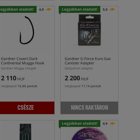
Legjobban eladott!
Legjobban eladott!
4,9
5,0
Gardner Covert Dark
Gardner G-Force Euro Gas
Continental Mugga Hook
Canister Adapter
Gardner Mugga Horgok
Gázpatron adapter
2 110
2 200
HUF
HUF
megkapod
16,86 pontok
megkapod
17,14 pontok
CSÉSZE
NINCS RAKTÁRON
Legjobban eladott!
4,9