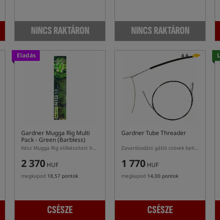
NINCS RAKTÁRON
NINCS RAKTÁRON
Eladás
4,6
Gardner Mugga Rig Multi
Gardner Tube Threader
Pack - Green (Barbless)
Kész Mugga Rig előkészített horogszett szúrásmentes horoggal
Zavarósodást gátló csövek behúzója
2 370
1 770
HUF
HUF
megkapod
18,57 pontok
megkapod
14,00 pontok
CSÉSZE
CSÉSZE