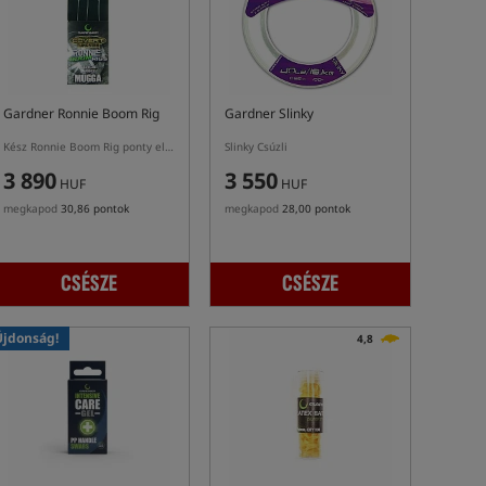
Gardner Ronnie Boom Rig
Gardner Slinky
Kész Ronnie Boom Rig ponty előke
Slinky Csúzli
3 890
3 550
HUF
HUF
megkapod
30,86 pontok
megkapod
28,00 pontok
CSÉSZE
CSÉSZE
Újdonság!
4,8