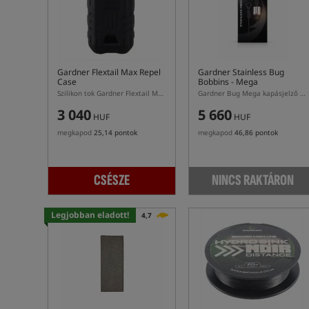
Gardner Flextail Max Repel
Gardner Stainless Bug
Case
Bobbins - Mega
Szilikon tok Gardner Flextail Max Repeller S készülékhez
Gardner Bug Mega kapásjelző (hanger típus)
3 040
5 660
HUF
HUF
megkapod
25,14 pontok
megkapod
46,86 pontok
CSÉSZE
NINCS RAKTÁRON
Legjobban eladott!
4,7