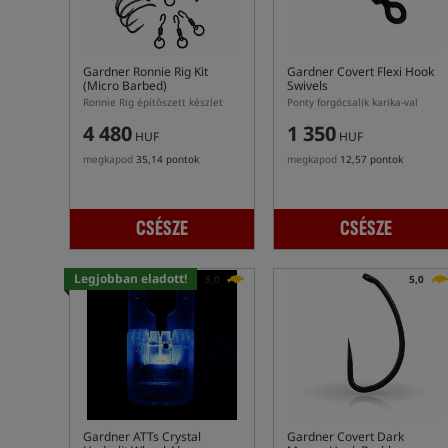
Gardner Ronnie Rig Kit
Gardner Covert Flexi Hook
(Micro Barbed)
Swivels
Ronnie Rig építőszett készlet
Ponty forgócsalik karika-val
4 480
1 350
HUF
HUF
megkapod
35,14 pontok
megkapod
12,57 pontok
CSÉSZE
CSÉSZE
Legjobban eladott!
5,0
5,0
Gardner ATTs Crystal
Gardner Covert Dark