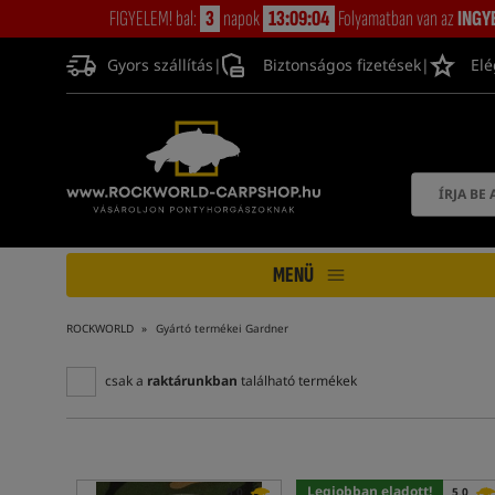
FIGYELEM! bal:
3
napok
13:09:03
Folyamatban van az
INGY
Gyors szállítás
|
Biztonságos fizetések
|
Elé
MENÜ
ROCKWORLD
Gyártó termékei Gardner
csak a
raktárunkban
található termékek
Legjobban eladott!
5,0
5,0