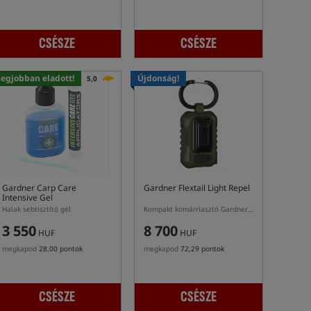
CSÉSZE
CSÉSZE
Legjobban eladott!
Újdonság!
5,0
Gardner Carp Care
Gardner Flextail Light Repel
Intensive Gel
Halak sebtisztító gél
Kompakt komárriasztó Gardner Light Repel
3 550
8 700
HUF
HUF
megkapod
28,00 pontok
megkapod
72,29 pontok
CSÉSZE
CSÉSZE