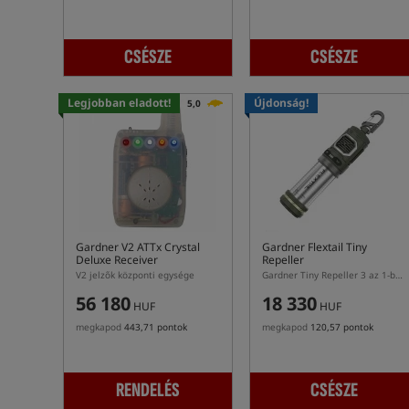
CSÉSZE
CSÉSZE
Legjobban eladott!
Újdonság!
5,0
Gardner V2 ATTx Crystal
Gardner Flextail Tiny
Deluxe Receiver
Repeller
V2 jelzők központi egysége
Gardner Tiny Repeller 3 az 1-ben szúnyogriasztó
56 180
18 330
HUF
HUF
megkapod
443,71 pontok
megkapod
120,57 pontok
RENDELÉS
CSÉSZE