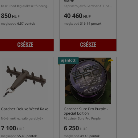
Alarm
Kész Chod Rig előkészítő horoggal, ami barbármentes
Kapisztró jelző Gardner ATT hangszóróval
850
40 460
HUF
HUF
megkapod
6,57 pontok
megkapod
319,14 pontok
CSÉSZE
CSÉSZE
ajánlott
4,5
Gardner Deluxe Weed Rake
Gardner Sure Pro Purple -
Special Edition
Növényekhez való gereblyék
Fő zsinór Sure Pro Purple
7 100
6 250
HUF
HUF
megkapod
55,43 pontok
megkapod
49,43 pontok