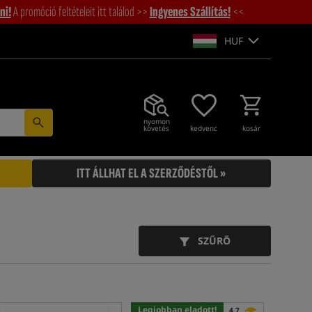
ni!
A promóció feltételeit itt találod >>
Ingyenes Szállítás!
<<
HUF
nyomon
követés
kedvenc
kosár
ITT ÁLLHAT EL A SZERZŐDÉSTŐL »
SZŰRŐ
Legjobban eladott!
4,7