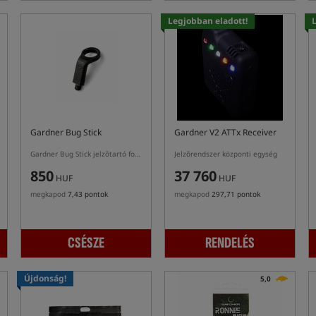
Legjobban eladott!
Gardner Bug Stick
Gardner V2 ATTx Receiver
Gardner Bug Stick jelzőtartó fogantyú bobbinhoz
Jelzőrendszer központi egység
850
37 760
HUF
HUF
megkapod
7,43 pontok
megkapod
297,71 pontok
CSÉSZE
RENDELÉS
Újdonság!
5,0