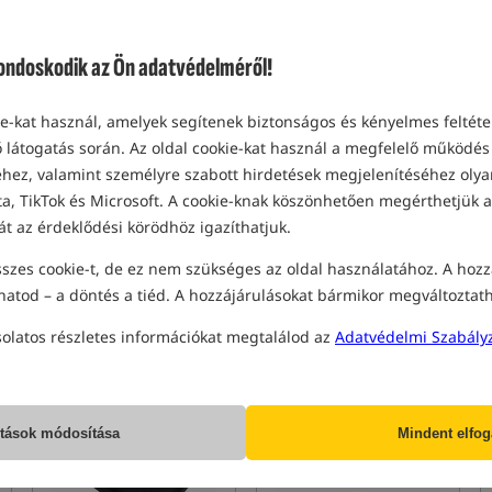
doskodik az Ön adatvédelméről!
-kat használ, amelyek segítenek biztonságos és kényelmes feltétel
 látogatás során. Az oldal cookie-kat használ a megfelelő működés 
Gardner Flextail EVO
Gardner V2 ATTx
ez, valamint személyre szabott hirdetések megjelenítéséhez olyan
Repeller - Green
Transmitting System
a, TikTok és Microsoft. A cookie-knak köszönhetően megérthetjük a
Gardner EVO Szúnyogriasztó 3 az 1-ben Repeller
át az érdeklődési körödhöz igazíthatjuk.
31 420
83 120
HUF
HUF
szes cookie-t, de ez nem szükséges az oldal használatához. A hozz
megkapod
210,29 pontok
megkapod
656,29 pontok
hatod – a döntés a tiéd. A hozzájárulásokat bármikor megváltoztat
solatos részletes információkat megtalálod az
Adatvédelmi Szabály
CSÉSZE
RENDELÉS
Legjobban eladott!
5,0
4,7
ítások módosítása
Mindent elfo