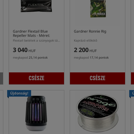
Gardner Flextail Blue
Gardner Ronnie Rig
Repeller Mats
- Méret:
Standard
Flextail betétek a szúnyogok távoltartására
Kaprázó előkötő
3 040
2 200
HUF
HUF
megkapod
25,14 pontok
megkapod
17,14 pontok
CSÉSZE
CSÉSZE
Újdonság!