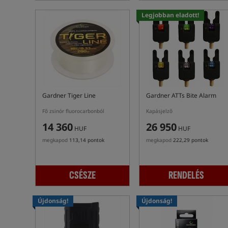
Legjobban eladott!
Gardner Tiger Line
Gardner ATTs Bite Alarm
Fő zsinór fluorocarbonból
Kapásjelző
14 360
26 950
HUF
HUF
megkapod
113,14 pontok
megkapod
222,29 pontok
CSÉSZE
RENDELÉS
Újdonság!
Újdonság!