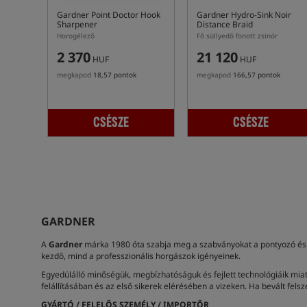
Gardner Point Doctor Hook
Gardner Hydro-Sink Noir
Sharpener
Distance Braid
Horogélező
Fő süllyedő fonott zsinór
2 370
21 120
HUF
HUF
megkapod
18,57 pontok
megkapod
166,57 pontok
CSÉSZE
CSÉSZE
GARDNER
A
Gardner
márka 1980 óta szabja meg a szabványokat a pontyozó és f
kezdő, mind a professzionális horgászok igényeinek.
Egyedülálló minőségük, megbízhatóságuk és fejlett technológiáik mia
felállításában és az első sikerek elérésében a vizeken. Ha bevált fe
GYÁRTÓ / FELELŐS SZEMÉLY / IMPORTŐR