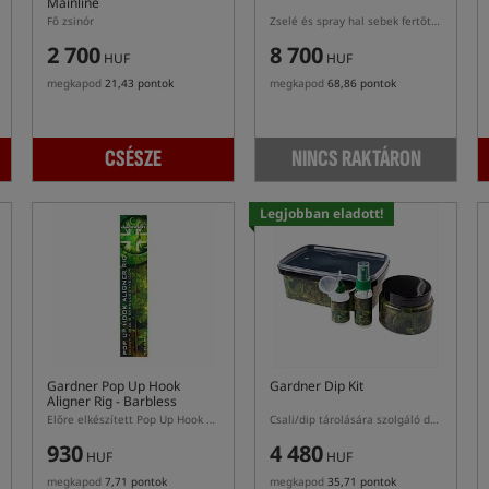
Mainline
Fő zsinór
Zselé és spray hal sebek fertőtlenítésére
2 700
8 700
HUF
HUF
megkapod
21,43 pontok
megkapod
68,86 pontok
CSÉSZE
NINCS RAKTÁRON
Legjobban eladott!
Gardner Pop Up Hook
Gardner Dip Kit
Aligner Rig - Barbless
Előre elkészített Pop Up Hook Aligner Rig pontyozó előke szakáll nélküli horoggal
Csali/dip tárolására szolgáló doboz és üveg készlet
930
4 480
HUF
HUF
megkapod
7,71 pontok
megkapod
35,71 pontok