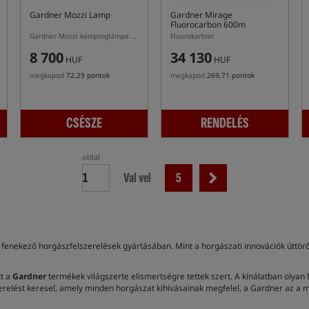
Gardner Mozzi Lamp
Gardner Mirage
Fluorocarbon 600m
Gardner Mozzi kempinglámpa beépített napelemes töltéssel és rovarirtó funkcióval.
Fluorokarbon
8 700
34 130
HUF
HUF
megkapod
72,29 pontok
megkapod
269,71 pontok
CSÉSZE
RENDELÉS
oldal
Val vel
5
enekező horgászfelszerelések gyártásában. Mint a horgászati innovációk úttörő
tt a
Gardner
termékek világszerte elismertségre tettek szert. A kínálatban olyan 
lszerelést keresel, amely minden horgászat kihívásainak megfelel, a Gardner az 