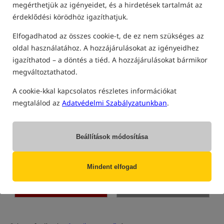
megérthetjük az igényeidet, és a hirdetések tartalmát az
TERMÉKEK INNI
érdeklődési körödhöz igazíthatjuk.
Legjobban eladott!
Elfogadhatod az összes cookie-t, de ez nem szükséges az
oldal használatához. A hozzájárulásokat az igényeidhez
igazíthatod – a döntés a tiéd. A hozzájárulásokat bármikor
megváltoztathatod.
A cookie-kkal kapcsolatos részletes információkat
megtalálod az
Adatvédelmi Szabályzatunkban
.
EverActive CBC-10
-
Everactive CBC-1
-
Processzoros Töltő 12V/24V
Processzoros töltő 6V/12V
Akkumulátor töltő 12/24V
Akku töltő 6/12V
15 240
4 880
Beállítások módosítása
HUF
HUF
megkapod
70,57 pontok
megkapod
20,29 pontok
Mindent elfogad
CSÉSZE
NINCS RAKTÁRON