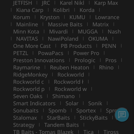
JETFISH
JRC
Karel Nikl
Karp Max
|
|
|
Kiana Carp
Kolibri
Korda
|
|
|
|
Korum
Kryston
KUMU
Lowrance
|
|
|
Mainline
Massive Baits
Matrix
|
|
|
|
Minn Kota
Mivardi
MUGGA
Nash
|
|
|
NAVITAS
NawiPoland
OKUMA
|
|
|
|
One More Cast
PB Products
PENN
|
|
|
PETZL
PowaPacs
Power Pro
|
|
|
Preston Innovations
Prologic
Pros
|
|
|
Raymarine
Reuben Heaton
Rhino
|
|
|
RidgeMonkey
Rockworld
|
|
Rockworld c
Rockworld ł
|
|
Rockworld p
Rockworld w
|
|
Seven Oaks
Shimano
|
|
Smart Indicators
Solar
Sonik
|
|
|
Sonubaits
Spomb
Sportex
Spro
|
|
|
|
Stalomax
StarBaits
StickyBaits
|
|
|
Strategy
Tandem Baits
|
|
TB Baits - Tomas Blazek
Tica
Tiross
|
|