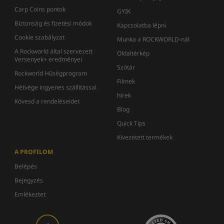
Carp Coins pontok
GYIK
Biztonság és fizetési módok
Kapcsolatba lépni
Cookie szabályzat
Munka a ROCKWORLD-nál
A Rockworld által szervezett
Oldaltérkép
Versenyek+ eredményei
Szótár
Rockworld Hűségprogram
Filmek
Hétvége ingyenes szállítással
hírek
Kövesd a rendeléseidet
Blog
Quick Tips
Kivezetett termékek
A PROFILOM
Belépés
Bejegyzés
Emlékeztet