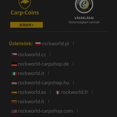
VÁSÁRLÁSAI
biztonságban vannak
JELÖLJE BE »
Üzleteink:
rockworld.pl
|
rockworld.cz
|
rockworld-carpshop.de
|
rockworld.it
|
rockworld-carpshop.hu
|
rockworld.es
rockworld.fr
|
|
rockworld.lt
|
rockworld-carpshop.com
|