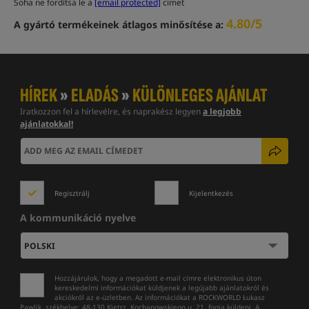
Soha ne fordítsa le a
[email protected]
címet
4.80/5
A gyártó termékeinek átlagos minősítése a:
HÍREK
»
ELADÁS
»
KÜLÖNLEGES AJÁNLAT
Iratkozzon fel a hírlevélre, és naprakész legyen
a legjobb
ajánlatokkal!
Regisztrálj
Kijelentkezés
A kommunikáció nyelve
Hozzájárulok, hogy a megadott e-mail címre elektronikus úton
kereskedelmi információkat küldjenek a legújabb ajánlatokról és
akciókról az e-üzletben. Az információkat a ROCKWORLD Łukasz
Pawlik, székhelye: 48-130 Kietrz, Kochanowskiego u. 21. fogja küldeni. A