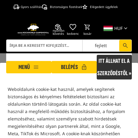
Gyors szállítás
Biztonságos fizetések
Elégedett ügyfelek
HUF
nyomon
követés
kedvenc
kosár
fejlett
ITT ÁLLHAT EL A
MENÜ
BELÉPÉS
SZERZŐDÉSTŐL »
A ROCKWORLD gondoskodik az Ön adatvédelméről!
ROCKWORLD
Gyártó termékei Inni
Weboldalunk cookie-kat használ, amelyek segítenek
biztonságos és kényelmes feltételeket biztosítani az
csak a
raktárunkban
található termékek
oldalunkon történő látogatás során. Az oldal cookie-kat
használ a megfelelő működés biztosításához, a forgalom
elemzéséhez, valamint személyre szabott hirdetések
SZŰRŐ
megjelenítéséhez olyan partnerek által, mint a Google,
Meta, TikTok és Microsoft. A cookie-knak köszönhetően