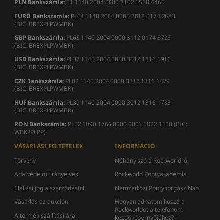
PLN Bankszámla:
51 1140 2004 0000 3102 3558 4460
EURÓ Bankszámla:
PL64 1140 2004 0000 3812 0174 2683
(BIC: BREXPLPWMBK)
GBP Bankszámla:
PL63 1140 2004 0000 3112 0174 3723
(BIC: BREXPLPWMBK)
USD Bankszámla:
PL37 1140 2004 0000 3012 1316 1916
(BIC: BREXPLPWMBK)
CZK Bankszámla:
PL02 1140 2004 0000 3312 1316 1429
(BIC: BREXPLPWMBK)
HUF Bankszámla:
PL39 1140 2004 0000 3012 1316 1783
(BIC: BREXPLPWMBK)
RON
Bankszámla
:
PL52 1090 1766 0000 0001 5822 1550 (BIC:
WBKPPLPP)
VÁSÁRLÁSI FELTÉTELEK
INFORMÁCIÓ
Törvény
Néhány szó a Rockworldről
Adatvédelmi irányelvek
Rockworld Pontyakadémia
Elállási jog a szerződéstől
Nemzetközi Pontyhorgász Nap
Vásárlás az aukción
Hogyan adhatom hozzá a
Rockworldot a telefonom
A termék szállítási árai
kezdőképernyőjéhez?