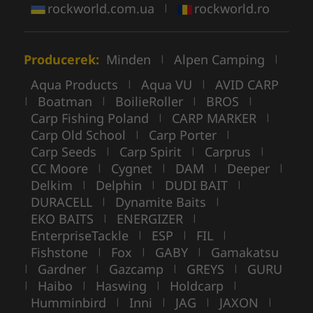
rockworld.com.ua
rockworld.ro
|
Producerek:
Minden
Alpen Camping
|
|
Aqua Products
Aqua VU
AVID CARP
|
|
Boatman
BoilieRoller
BROS
|
|
|
|
Carp Fishing Poland
CARP MARKER
|
|
Carp Old School
Carp Porter
|
|
Carp Seeds
Carp Spirit
Carprus
|
|
|
CC Moore
Cygnet
DAM
Deeper
|
|
|
|
Delkim
Delphin
DUDI BAIT
|
|
|
DURACELL
Dynamite Baits
|
|
EKO BAITS
ENERGIZER
|
|
EnterpriseTackle
ESP
FIL
|
|
|
Fishstone
Fox
GABY
Gamakatsu
|
|
|
Gardner
Gazcamp
GREYS
GURU
|
|
|
|
Haibo
Haswing
Holdcarp
|
|
|
|
Humminbird
Inni
JAG
JAXON
|
|
|
|