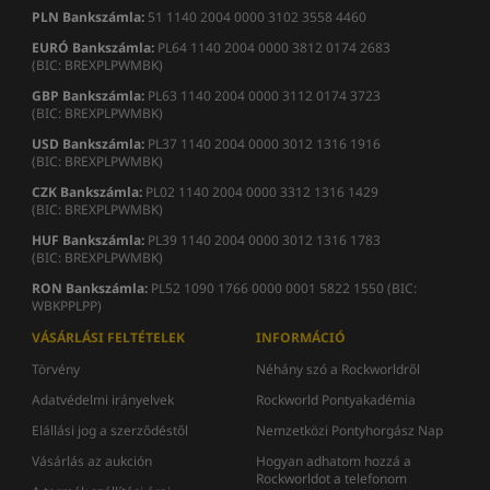
PLN Bankszámla:
51 1140 2004 0000 3102 3558 4460
EURÓ Bankszámla:
PL64 1140 2004 0000 3812 0174 2683
(BIC: BREXPLPWMBK)
GBP Bankszámla:
PL63 1140 2004 0000 3112 0174 3723
(BIC: BREXPLPWMBK)
USD Bankszámla:
PL37 1140 2004 0000 3012 1316 1916
(BIC: BREXPLPWMBK)
CZK Bankszámla:
PL02 1140 2004 0000 3312 1316 1429
(BIC: BREXPLPWMBK)
HUF Bankszámla:
PL39 1140 2004 0000 3012 1316 1783
(BIC: BREXPLPWMBK)
RON
Bankszámla
:
PL52 1090 1766 0000 0001 5822 1550 (BIC:
WBKPPLPP)
VÁSÁRLÁSI FELTÉTELEK
INFORMÁCIÓ
Törvény
Néhány szó a Rockworldről
Adatvédelmi irányelvek
Rockworld Pontyakadémia
Elállási jog a szerződéstől
Nemzetközi Pontyhorgász Nap
Vásárlás az aukción
Hogyan adhatom hozzá a
Rockworldot a telefonom