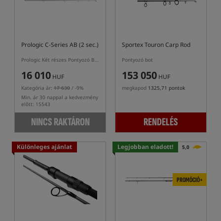
Prologic C-Series AB (2 sec.)
Sportex Touron Carp Rod
Prologic Két részes Pontyozó Bot
Pontyozó bot
16 010
153 050
HUF
HUF
Kategória ár:
17 630
/ -9%
megkapod
1325,71 pontok
Min. ár 30 nappal a kedvezmény
előtt: 15543
NINCS RAKTÁRON
RENDELÉS
Különleges ajánlat
Legjobban eladott!
5,0
PROMÓCIÓ+