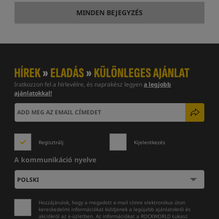
MINDEN BEJEGYZÉS
HÍREK
»
ELADÁS
»
KÜLÖNLEGES AJÁNLAT
Iratkozzon fel a hírlevélre, és naprakész legyen
a legjobb
ajánlatokkal!
Regisztrálj
Kijelentkezés
A kommunikáció nyelve
Hozzájárulok, hogy a megadott e-mail címre elektronikus úton
kereskedelmi információkat küldjenek a legújabb ajánlatokról és
akciókról az e-üzletben. Az információkat a ROCKWORLD Łukasz