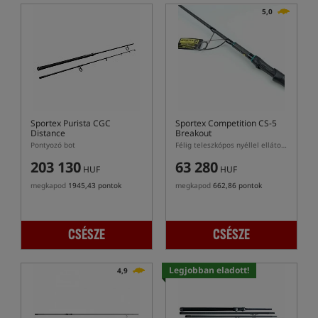
5,0
Sportex Purista CGC
Sportex Competition CS-5
Distance
Breakout
Pontyozó bot
Félig teleszkópos nyéllel ellátott pontyozó bot
203 130
63 280
HUF
HUF
megkapod
1945,43 pontok
megkapod
662,86 pontok
CSÉSZE
CSÉSZE
Legjobban eladott!
4,9