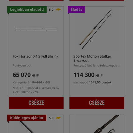
Legjobban eladott!
Eladás
5,0
Fox Horizon X4 S Full Shrink
Sportex Morion Stalker
Breakout
Pontyozó bot
Pontyozó bot félig-teleszkópos alsó résszel
65 070
114 300
HUF
HUF
Kategória ár:
71 290
/ -9%
megkapod
1048,00 pontok
Min. ár 30 nappal a kedvezmény
előtt: 70266 / -7%
CSÉSZE
CSÉSZE
Különleges ajánlat
5,0