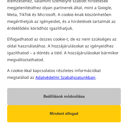
elemzéséhez, valamint személyre szabott hirdetések
PONTYOZÓ BOTOK
megjelenítéséhez olyan partnerek által, mint a Google,
Meta, TikTok és Microsoft. A cookie-knak köszönhetően
Különleges ajánlat
5,0
megérthetjük az igényeidet, és a hirdetések tartalmát az
érdeklődési körödhöz igazíthatjuk.
Elfogadhatod az összes cookie-t, de ez nem szükséges az
oldal használatához. A hozzájárulásokat az igényeidhez
igazíthatod – a döntés a tiéd. A hozzájárulásokat bármikor
megváltoztathatod.
Fox EOS-X Rod (Full Shrink)
Sportex Beyond Carp CS-2
Rod
A cookie-kkal kapcsolatos részletes információkat
Pontyozó bot
Pontyozó bot
megtalálod az
Adatvédelmi Szabályzatunkban
.
20 190
358 910
HUF
HUF
Kategória ár:
23 760
/ -15%
megkapod
2318,86 pontok
Min. ár 30 nappal a kedvezmény
Beállítások módosítása
előtt: 19589
CSÉSZE
RENDELÉS
Mindent elfogad
Különleges ajánlat
5,0