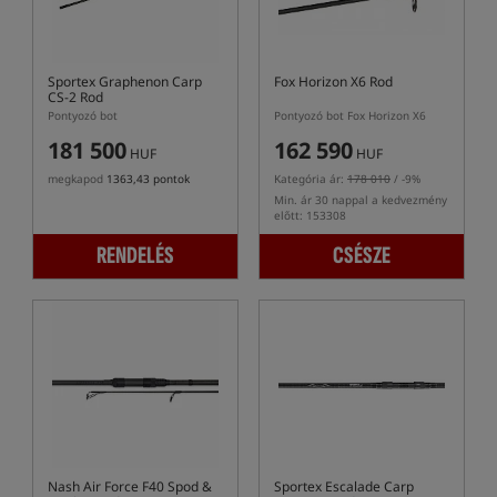
Sportex Graphenon Carp
Fox Horizon X6 Rod
CS-2 Rod
Pontyozó bot
Pontyozó bot Fox Horizon X6
181 500
162 590
HUF
HUF
megkapod
1363,43 pontok
Kategória ár:
178 010
/ -9%
Min. ár 30 nappal a kedvezmény
előtt: 153308
RENDELÉS
CSÉSZE
Nash Air Force F40 Spod &
Sportex Escalade Carp