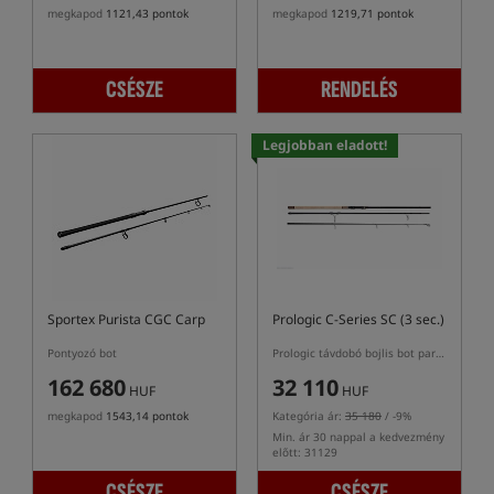
megkapod
1121,43 pontok
megkapod
1219,71 pontok
CSÉSZE
RENDELÉS
Legjobban eladott!
Sportex Purista CGC Carp
Prologic C-Series SC (3 sec.)
Pontyozó bot
Prologic távdobó bojlis bot parafás nyéllel háromrészes kivitelben
162 680
32 110
HUF
HUF
megkapod
1543,14 pontok
Kategória ár:
35 180
/ -9%
Min. ár 30 nappal a kedvezmény
előtt: 31129
CSÉSZE
CSÉSZE