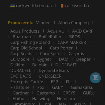
rockworld.com.ua
rockworld.ro
|
Producerek:
Minden
Alpen Camping
|
|
Aqua Products
Aqua VU
AVID CARP
|
|
Boatman
BoilieRoller
BROS
|
|
|
|
Carp Fishing Poland
CARP MARKER
|
|
Carp Old School
Carp Porter
|
|
Carp Seeds
Carp Spirit
Carprus
|
|
|
CC Moore
Cygnet
DAM
Deeper
|
|
|
|
Delkim
Delphin
DUDI BAIT
|
|
|
DURACELL
Dynamite Baits
|
|
EKO BAITS
ENERGIZER
|
|
EnterpriseTackle
ESP
FIL
|
|
|
Fishstone
Fox
GABY
Gamakatsu
|
|
|
Gardner
Gazcamp
GREYS
GURU
|
|
|
|
Haibo
Haswing
Holdcarp
|
|
|
|
Humminbird
Inni
JAG
JAXON
|
|
|
|