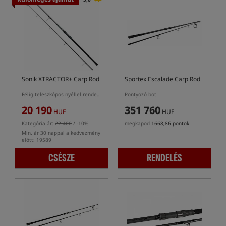
Sonik XTRACTOR+ Carp Rod
Sportex Escalade Carp Rod
Félig teleszkópos nyéllel rendelkező pontyozó bot
Pontyozó bot
20 190
351 760
HUF
HUF
Kategória ár:
22 400
/ -10%
megkapod
1668,86 pontok
Min. ár 30 nappal a kedvezmény
előtt: 19589
CSÉSZE
RENDELÉS