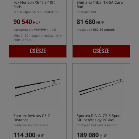
Fox Horizon X6 TI 8-10ft
Shimano Tribal TX-5A Carp
Rods
Rod
Teleszkópos spiccel ellátott pontyozó bot
Pontyozó bot
90 540
81 680
HUF
HUF
Kategória ár:
102 890
/ -12%
megkapod
562,86 pontok
Min. ár 30 nappal a kedvezmény
előtt: 87726
CSÉSZE
CSÉSZE
Sportex Invictus CS-2
Sportex D.N.A. CS-3 Spod
-
Distance
SIC betétes gyűrűkkel
Pontyozó bot dobáshoz
Pontyozó bot rakétázáshoz
114 300
189 080
HUF
HUF