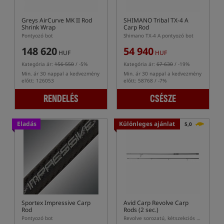
Greys AirCurve MK II Rod
SHIMANO Tribal TX-4 A
Shrink Wrap
Carp Rod
Pontyozó bot
Shimano TX-4 A pontyozó bot
148 620
54 940
HUF
HUF
Kategória ár:
156 550
/ -5%
Kategória ár:
67 630
/ -19%
Min. ár 30 nappal a kedvezmény
Min. ár 30 nappal a kedvezmény
előtt: 126053
előtt: 58768 / -7%
RENDELÉS
CSÉSZE
Eladás
Különleges ajánlat
5,0
Sportex Impressive Carp
Avid Carp Revolve Carp
Rod
Rods (2 sec.)
Pontyozó bot
Revolve sorozatú, kétszekciós pontyozó botok