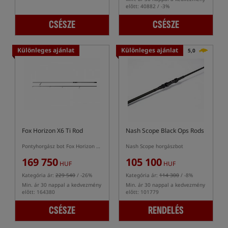
előtt: 40882 / -3%
CSÉSZE
CSÉSZE
Különleges ajánlat
Különleges ajánlat
5,0
Fox Horizon X6 Ti Rod
Nash Scope Black Ops Rods
Pontyhorgász bot Fox Horizon X6 Ti
Nash Scope horgászbot
169 750
105 100
HUF
HUF
Kategória ár:
229 540
/ -26%
Kategória ár:
114 300
/ -8%
Min. ár 30 nappal a kedvezmény
Min. ár 30 nappal a kedvezmény
előtt: 164380
előtt: 101779
CSÉSZE
RENDELÉS