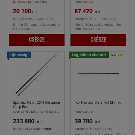
Kétrészes pontyozó bot
Pontyozó bot
20 100
87 470
HUF
HUF
Kategória ár:
22 320
/ -10%
Kategória ár:
111 580
/ -22%
Min. ár 30 nappal a kedvezmény
Min. ár 30 nappal a kedvezmény
előtt: 19503
előtt: 94114 / -7%
CSÉSZE
CSÉSZE
Újdonság!
Legjobban eladott!
5,0
Sportex F.B.C. CS-4 Distance
Fox Horizon X3 S Full Shrink
Carp Rod
Sportex FBC Distance 13 láb 3-5oz pontyozó bot
Pontyozó bot
233 880
39 780
HUF
HUF
megkapod
2138,00 pontok
Kategória ár:
43 520
/ -9%
Min. ár 30 nappal a kedvezmény