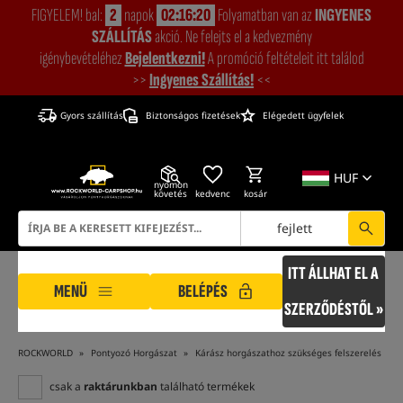
FIGYELEM! bal:
2
napok
02:16:18
Folyamatban van az
INGYENES
SZÁLLÍTÁS
akció. Ne felejts el a kedvezmény
igénybevételéhez
Bejelentkezni!
A promóció feltételeit itt találod
>>
Ingyenes Szállítás!
<<
Gyors szállítás
Biztonságos fizetések
Elégedett ügyfelek
HUF
nyomon
követés
kedvenc
kosár
fejlett
ITT ÁLLHAT EL A
MENÜ
BELÉPÉS
SZERZŐDÉSTŐL »
ROCKWORLD
Pontyozó Horgászat
Kárász horgászathoz szükséges felszerelés
csak a
raktárunkban
található termékek