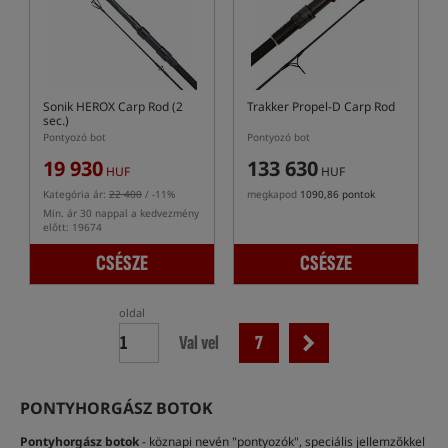
Sonik HEROX Carp Rod (2
Trakker Propel-D Carp Rod
sec.)
Pontyozó bot
Pontyozó bot
19 930
133 630
HUF
HUF
Kategória ár:
22 400
/ -11%
megkapod
1090,86 pontok
Min. ár 30 nappal a kedvezmény
előtt: 19674
CSÉSZE
CSÉSZE
oldal
Val vel
7
PONTYHORGÁSZ BOTOK
Pontyhorgász botok
- köznapi nevén "pontyozók", speciális jellemzőkkel