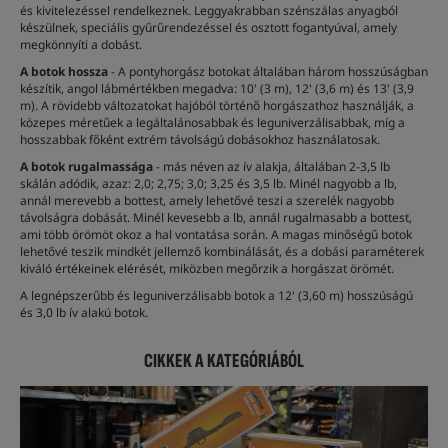
és kivitelezéssel rendelkeznek. Leggyakrabban szénszálas anyagból
készülnek, speciális gyűrűrendezéssel és osztott fogantyúval, amely
megkönnyíti a dobást.
A botok hossza
- A pontyhorgász botokat általában három hosszúságban
készítik, angol lábmértékben megadva: 10' (3 m), 12' (3,6 m) és 13' (3,9
m). A rövidebb változatokat hajóból történő horgászathoz használják, a
közepes méretűek a legáltalánosabbak és leguniverzálisabbak, míg a
hosszabbak főként extrém távolságú dobásokhoz használatosak.
A botok rugalmassága
- más néven az ív alakja, általában 2-3,5 lb
skálán adódik, azaz: 2,0; 2,75; 3,0; 3,25 és 3,5 lb. Minél nagyobb a lb,
annál merevebb a bottest, amely lehetővé teszi a szerelék nagyobb
távolságra dobását. Minél kevesebb a lb, annál rugalmasabb a bottest,
ami több örömöt okoz a hal vontatása során. A magas minőségű botok
lehetővé teszik mindkét jellemző kombinálását, és a dobási paraméterek
kiváló értékeinek elérését, miközben megőrzik a horgászat örömét.
A legnépszerűbb és leguniverzálisabb botok a 12' (3,60 m) hosszúságú
és 3,0 lb ív alakú botok.
CIKKEK A KATEGÓRIÁBÓL