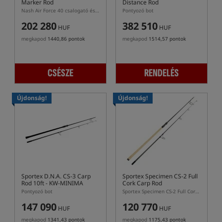
Marker Rod
Distance Rod
Nash Air Force 40 csalogató és jelölő horgászbot
Pontyozó bot
202 280
382 510
HUF
HUF
megkapod
1440,86 pontok
megkapod
1514,57 pontok
CSÉSZE
RENDELÉS
Újdonság!
Újdonság!
Sportex D.N.A. CS-3 Carp
Sportex Specimen CS-2 Full
Rod 10ft
- KW-MINIMA
Cork Carp Rod
vezetékvezetők
Pontyozó bot
Sportex Specimen CS-2 Full Cork Carp Rod – parafa nyéllel ellátott pontyozó bot
147 090
120 770
HUF
HUF
megkapod
1341,43 pontok
megkapod
1175,43 pontok