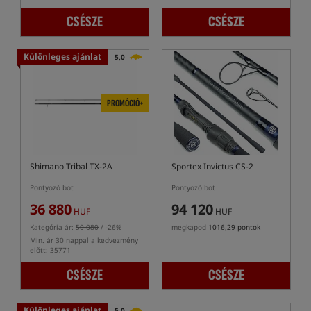
CSÉSZE
CSÉSZE
Különleges ajánlat
5,0
PROMÓCIÓ+
Shimano Tribal TX-2A
Sportex Invictus CS-2
Pontyozó bot
Pontyozó bot
36 880
94 120
HUF
HUF
Kategória ár:
50 080
/ -26%
megkapod
1016,29 pontok
Min. ár 30 nappal a kedvezmény
előtt: 35771
CSÉSZE
CSÉSZE
Különleges ajánlat
5,0