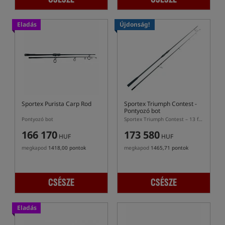
Eladás
Újdonság!
Sportex Purista Carp Rod
Sportex Triumph Contest
-
Pontyozó bot
Pontyozó bot
Sportex Triumph Contest – 13 ft bojlis bot az extrém távoli dobásokhoz
166 170
173 580
HUF
HUF
megkapod
1418,00 pontok
megkapod
1465,71 pontok
CSÉSZE
CSÉSZE
Eladás