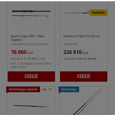
PROMÓCIÓ+
Nash Scope OPS - Olive
Shimano Tribal TX Ultra A
Duplon
Teleszkópos spicces pontyozó bot
Horgászbot
76 060
226 810
HUF
HUF
Kategória ár:
87 980
/ -14%
megkapod
1983,43 pontok
Min. ár 30 nappal a kedvezmény
előtt: 73673
CSÉSZE
CSÉSZE
Különleges ajánlat
Újdonság!
4,9