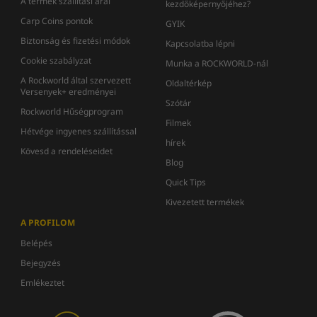
A termék szállítási árai
kezdőképernyőjéhez?
Carp Coins pontok
GYIK
Biztonság és fizetési módok
Kapcsolatba lépni
Cookie szabályzat
Munka a ROCKWORLD-nál
A Rockworld által szervezett
Oldaltérkép
Versenyek+ eredményei
Szótár
Rockworld Hűségprogram
Filmek
Hétvége ingyenes szállítással
hírek
Kövesd a rendeléseidet
Blog
Quick Tips
Kivezetett termékek
A PROFILOM
Belépés
Bejegyzés
Emlékeztet