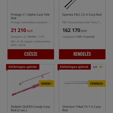
Prologic C1 Alpha Carp Tele
Sportex F.B.C CS-4 Carp Rod
Rod
Prologic teleszkópos pontyhorgász bot
FBC Carp pontyozó bot Toray T800 blankkal
21 210
162 170
HUF
HUF
Kategória ár:
30 830
/ -31%
megkapod
1509,14 pontok
Min. ár 30 nappal a kedvezmény
előtt: 20526
CSÉSZE
RENDELÉS
Különleges ajánlat
Különleges ajánlat
5,0
VERSENY+
PROMÓCIÓ+
Delphin QUEEN Candy Carp
Shimano Tribal TX-7 A Carp
Rod (2 sec.)
Rod