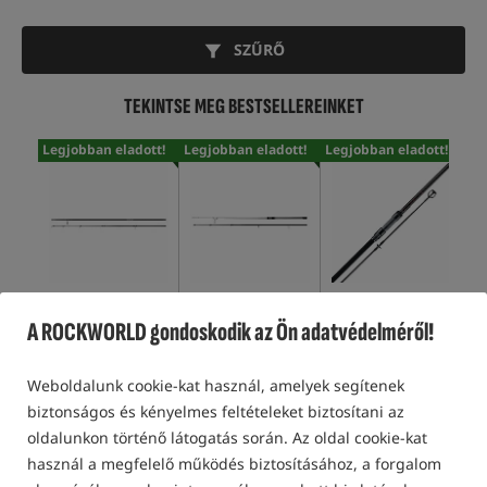
SZŰRŐ
TEKINTSE MEG BESTSELLEREINKET
Legjobban eladott!
Legjobban eladott!
Legjobban eladott!
Leg
Fox EOS-X Rod (Full
Avid Carp Revolve
Sonik SK-47 Carp Rod
Son
Shrink)
Carp Rods (2 sec.)
Rod
A ROCKWORLD gondoskodik az Ön adatvédelméről!
20 190
HUF
16 860
HUF
26 400
HUF
19 
Weboldalunk cookie-kat használ, amelyek segítenek
CSÉSZE
CSÉSZE
CSÉSZE
biztonságos és kényelmes feltételeket biztosítani az
oldalunkon történő látogatás során. Az oldal cookie-kat
használ a megfelelő működés biztosításához, a forgalom