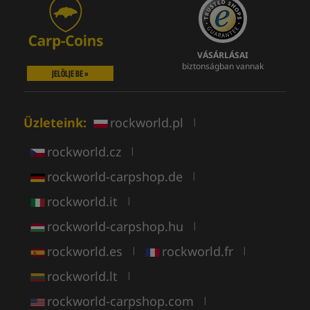
VÁSÁRLÁSAI
biztonságban vannak
JELÖLJE BE »
Üzleteink:
rockworld.pl
|
rockworld.cz
|
rockworld-carpshop.de
|
rockworld.it
|
rockworld-carpshop.hu
|
rockworld.es
rockworld.fr
|
|
rockworld.lt
|
rockworld-carpshop.com
|