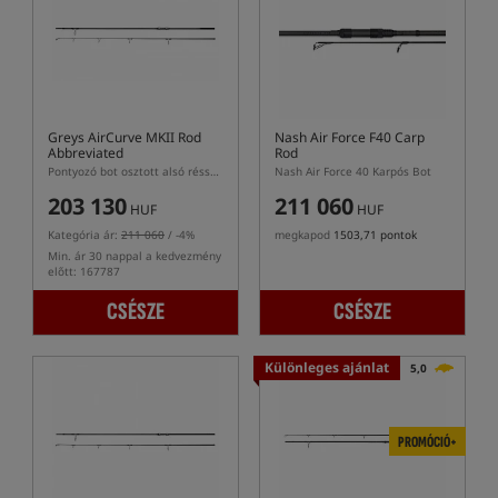
Greys AirCurve MKII Rod
Nash Air Force F40 Carp
Abbreviated
Rod
Pontyozó bot osztott alsó résszel
Nash Air Force 40 Karpós Bot
203 130
211 060
HUF
HUF
Kategória ár:
211 060
/ -4%
megkapod
1503,71 pontok
Min. ár 30 nappal a kedvezmény
előtt: 167787
CSÉSZE
CSÉSZE
Különleges ajánlat
5,0
PROMÓCIÓ+