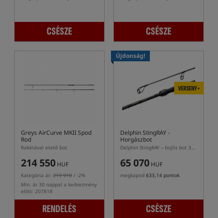
CSÉSZE
CSÉSZE
Újdonság!
VERSENY+
Greys AirCurve MKII Spod
Delphin StingRAY
-
Rod
Horgászbot
pontyhorgászathoz
Rakétával etető bot
Delphin StingRAY – bojlis bot 30T bottesttel és XEAT nyéllel
214 550
65 070
HUF
HUF
Kategória ár:
219 910
/ -2%
megkapod
633,14 pontok
Min. ár 30 nappal a kedvezmény
előtt: 207818
RENDELÉS
CSÉSZE