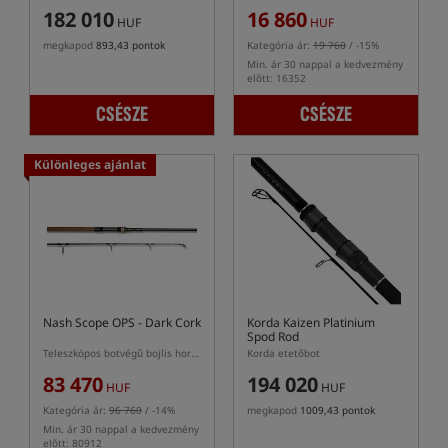
182 010
16 860
HUF
HUF
megkapod
893,43 pontok
Kategória ár:
19 760
/ -15%
Min. ár 30 nappal a kedvezmény
előtt: 16352
CSÉSZE
CSÉSZE
Különleges ajánlat
Nash Scope OPS - Dark Cork
Korda Kaizen Platinium
Spod Rod
Teleszkópos botvégű bojlis horgászbot
Korda etetőbot
83 470
194 020
HUF
HUF
Kategória ár:
96 760
/ -14%
megkapod
1009,43 pontok
Min. ár 30 nappal a kedvezmény
előtt: 80912