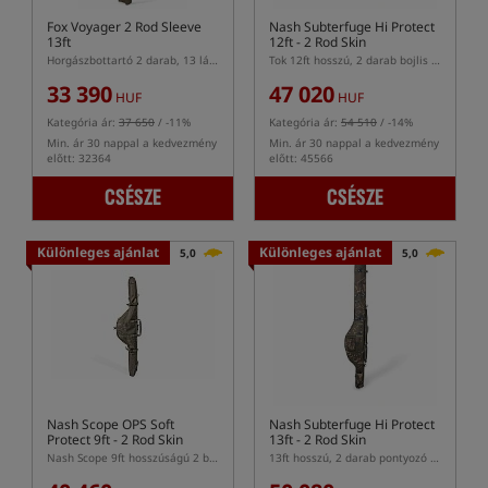
Fox Voyager 2 Rod Sleeve
Nash Subterfuge Hi Protect
13ft
12ft - 2 Rod Skin
Horgászbottartó 2 darab, 13 láb hosszú bothoz
Tok 12ft hosszú, 2 darab bojlis bot számára készült tok
33 390
47 020
HUF
HUF
Kategória ár:
37 650
/ -11%
Kategória ár:
54 510
/ -14%
Min. ár 30 nappal a kedvezmény
Min. ár 30 nappal a kedvezmény
előtt: 32364
előtt: 45566
CSÉSZE
CSÉSZE
Különleges ajánlat
Különleges ajánlat
5,0
5,0
Nash Scope OPS Soft
Nash Subterfuge Hi Protect
Protect 9ft - 2 Rod Skin
13ft - 2 Rod Skin
Nash Scope 9ft hosszúságú 2 botos tok
13ft hosszú, 2 darab pontyozó bothoz való botzsák