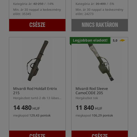
Kategória ár:
42 250
/ -14%
Kategória ár:
26 400
/ -5%
Min. ár 30 nappal a kedvezmény
Min. ár 30 nappal a kedvezmény
előtt: 35345
előtt: 24273
CSÉSZE
NINCS RAKTÁRON
Legjobban eladott!
5,0
Mivardi Rod Holdall Entrix
Mivardi Rod Sleeve
215
CamoCODE 205
Horgászbot tartó 2 db 13 lábas pontyozó bothoz
Horgászbot tok
14 480
11 840
HUF
HUF
megkapod
129,43 pontok
megkapod
106,29 pontok
CSÉSZE
CSÉSZE