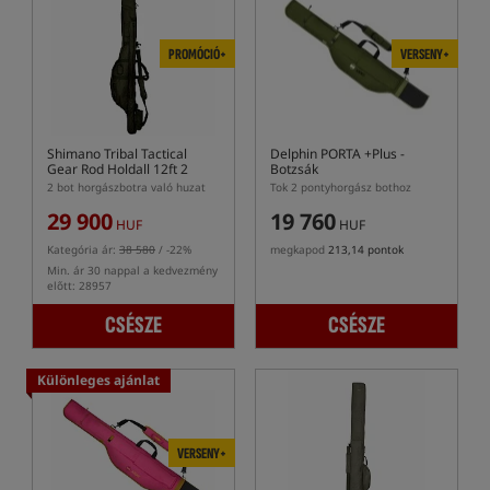
PROMÓCIÓ+
VERSENY+
Shimano Tribal Tactical
Delphin PORTA +Plus
-
Gear Rod Holdall 12ft 2
Botzsák
Rods
2 bot horgászbotra való huzat
Tok 2 pontyhorgász bothoz
29 900
19 760
HUF
HUF
Kategória ár:
38 580
/ -22%
megkapod
213,14 pontok
Min. ár 30 nappal a kedvezmény
előtt: 28957
CSÉSZE
CSÉSZE
Különleges ajánlat
VERSENY+