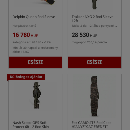
Delphin Queen Rod Sleeve
Trakker NXG 2 Rod Sleeve
12ft
Horgászbot tartó
Táska 2 db, 12 lábas pontyozó bot számára
16 780
28 530
HUF
HUF
Kategória ár:
20 190
/ -17%
megkapod
255,14 pontok
Min. ár 30 nappal a kedvezmény
előtt: 16267
CSÉSZE
CSÉSZE
Különleges ajánlat
Nash Scope OPS Soft
Fox CAMOLITE Rod Case
-
Protect 6ft - 2 Rod Skin
HIÁNYZIK AZ EREDETI