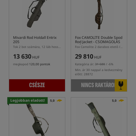
Mivardi Rod Holdall Entrix
Fox CAMOLITE Double Spod
205
Rod Jacket
- CSOMAGOLÁS
HIÁNYZIK
Tok 2 bot számára, 12 láb hosszú
Fox Camolite 2 darabos etető / jelölő botokhoz tok
13 630
29 810
HUF
HUF
megkapod
120,00 pontok
Kategória ár:
31 680
/ -6%
Min. ár 30 nappal a kedvezmény
előtt: 28872
CSÉSZE
NINCS RAKTÁRON
Legjobban eladott!
5,0
5,0