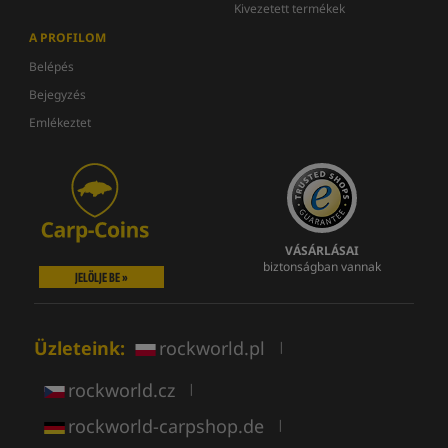
Kivezetett termékek
A PROFILOM
Belépés
Bejegyzés
Emlékeztet
VÁSÁRLÁSAI
biztonságban vannak
JELÖLJE BE »
Üzleteink:
rockworld.pl
|
rockworld.cz
|
rockworld-carpshop.de
|