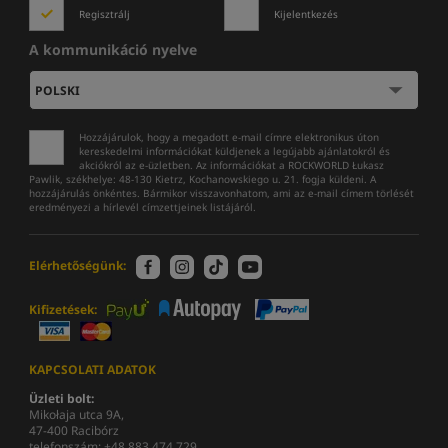
Regisztrálj
Kijelentkezés
A kommunikáció nyelve
Hozzájárulok, hogy a megadott e-mail címre elektronikus úton
kereskedelmi információkat küldjenek a legújabb ajánlatokról és
akciókról az e-üzletben. Az információkat a ROCKWORLD Łukasz
Pawlik, székhelye: 48-130 Kietrz, Kochanowskiego u. 21. fogja küldeni. A
hozzájárulás önkéntes. Bármikor visszavonhatom, ami az e-mail címem törlését
eredményezi a hírlevél címzettjeinek listájáról.
Elérhetőségünk:
Kifizetések:
KAPCSOLATI ADATOK
Üzleti bolt:
Mikołaja utca 9A,
47-400 Racibórz
telefonszám: +48 883 474 729