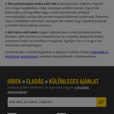
A
két pontyhorgász botra való tok
kiválasztásakor érdemes figyelni
arra, hogy megfelelően védje a botokat szállítás közben. Egy jó tok
jellemzője a vastag töltet vagy a solid merevítések, amelyek
minimalizálják a drága felszerelés megsérülésének kockázatát. Érdemes
olyan modelleket választani, amelyek sok zsebet vagy rögzítést kínálnak
a további felszerelések számára.
A
két botra való tokok
nagyon népszerűek a mobil pontyhorgászok
körében, akik számára a minimalizmus és a szállítás kényelme fontos
szempont. Ezért, ha mobilisan horgászik, figyeljen arra is, hogy a tok
elsősorban könnyű legyen.
Gondoskodjon a lehető legjobban a botjairól szállítás közben
botvédők és
tépőzárak segítségével
, amelyek megtalálhatók a kínálatunkban.
HÍREK
»
ELADÁS
»
KÜLÖNLEGES AJÁNLAT
Iratkozzon fel a hírlevélre, és naprakész legyen
a legjobb
ajánlatokkal!