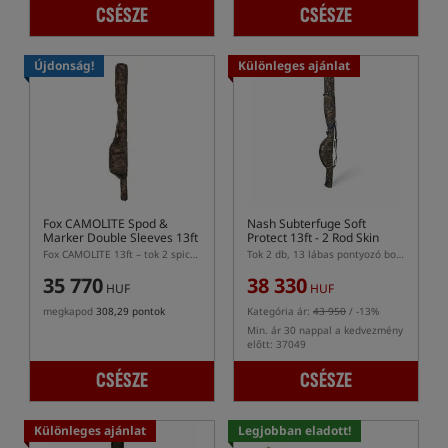
CSÉSZE
CSÉSZE
Újdonság!
Különleges ajánlat
Fox CAMOLITE Spod &
Nash Subterfuge Soft
Marker Double Sleeves 13ft
Protect 13ft - 2 Rod Skin
Fox CAMOLITE 13ft – tok 2 spiccbot és marker bothoz
Tok 2 db, 13 lábas pontyozó bot számára
35 770
38 330
HUF
HUF
megkapod
308,29 pontok
Kategória ár:
43 950
/ -13%
Min. ár 30 nappal a kedvezmény
előtt: 37049
CSÉSZE
CSÉSZE
Különleges ajánlat
Legjobban eladott!