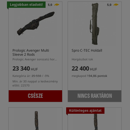
Legjobban eladott!
5,0
5,0
Prologic Avenger Multi
Spro C-TEC Holdall
Sleeve 2 Rods
Prologic Avenger sorozatú horgászbot tok
Horgászbot tok
23 340
22 400
HUF
HUF
Kategória ár:
25 550
/ -9%
megkapod
194,86 pontok
Min. ár 30 nappal a kedvezmény
előtt: 22570
CSÉSZE
NINCS RAKTÁRON
Különleges ajánlat