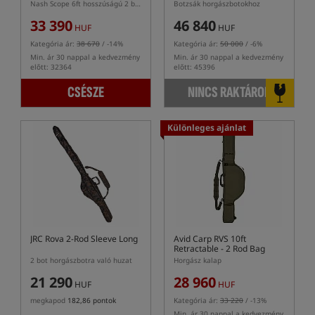
DOBOZ
Nash Scope 6ft hosszúságú 2 botos tok
Botzsák horgászbotokhoz
33 390
46 840
HUF
HUF
Kategória ár:
38 670
/ -14%
Kategória ár:
50 000
/ -6%
Min. ár 30 nappal a kedvezmény
Min. ár 30 nappal a kedvezmény
előtt: 32364
előtt: 45396
CSÉSZE
NINCS RAKTÁRON
Különleges ajánlat
JRC Rova 2-Rod Sleeve Long
Avid Carp RVS 10ft
Retractable - 2 Rod Bag
2 bot horgászbotra való huzat
Horgász kalap
21 290
28 960
HUF
HUF
megkapod
182,86 pontok
Kategória ár:
33 220
/ -13%
Min. ár 30 nappal a kedvezmény