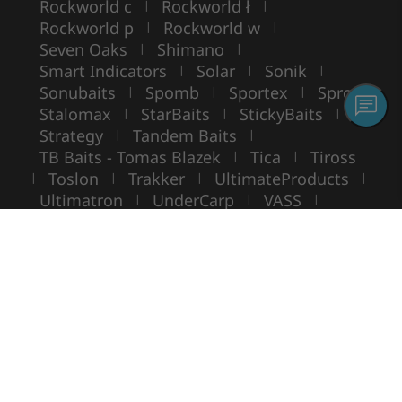
Rockworld c
Rockworld ł
|
|
Rockworld p
Rockworld w
|
|
Seven Oaks
Shimano
|
|
Smart Indicators
Solar
Sonik
|
|
|
Sonubaits
Spomb
Sportex
Spro
|
|
|
|
Stalomax
StarBaits
StickyBaits
|
|
|
Strategy
Tandem Baits
|
|
TB Baits - Tomas Blazek
Tica
Tiross
|
|
Toslon
Trakker
UltimateProducts
|
|
|
|
Ultimatron
UnderCarp
VASS
|
|
|
VIKING BOAT
WarmuzBaits
WileyX
|
|
Copyright ©
ROCKWORLD
- Minden jog fenntartva.
Fényképek és szövegek írásos hozzájárulás nélküli felhasználása tilos.
© Rockworld 2004 - 2026