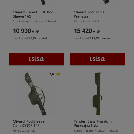
Mivardi CamoCODE Rod
Mivardi Rod Holdall
Sleeve 165
Premium
2 bot horgászbotra való huzat
Két botra való tok
10 990
15 420
HUF
HUF
megkapod
96,86 pontok
megkapod
138,86 pontok
CSÉSZE
CSÉSZE
5,0
Mivardi Rod Sleeve
TandemBaits Phantom
CamoCODE 145
Podwójna Lufa
Horgászbot tok
Tandem Baits Phantom Kétcsöves pontyos hordtáska