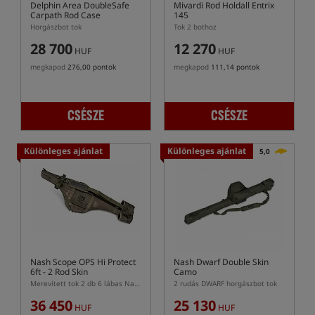
Delphin Area DoubleSafe
Mivardi Rod Holdall Entrix
Carpath Rod Case
145
Horgászbot tok
Tok 2 bothoz
28 700
12 270
HUF
HUF
megkapod
276,00 pontok
megkapod
111,14 pontok
CSÉSZE
CSÉSZE
Különleges ajánlat
Különleges ajánlat
5,0
Nash Scope OPS Hi Protect
Nash Dwarf Double Skin
6ft - 2 Rod Skin
Camo
Merevített tok 2 db 6 lábas Nash Scope bothoz
2 rudás DWARF horgászbot tok
36 450
25 130
HUF
HUF