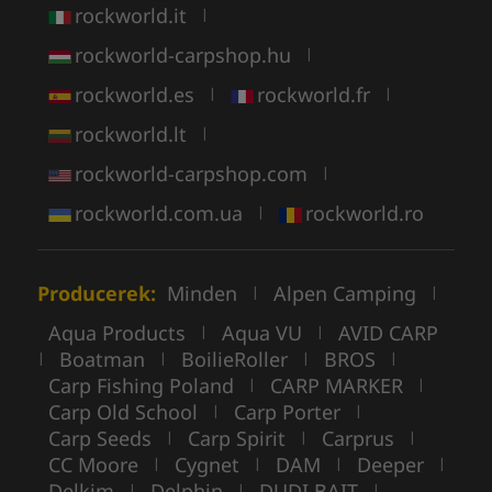
rockworld.it
|
rockworld-carpshop.hu
|
rockworld.es
rockworld.fr
|
|
rockworld.lt
|
rockworld-carpshop.com
|
rockworld.com.ua
rockworld.ro
|
Producerek:
Minden
Alpen Camping
|
|
Aqua Products
Aqua VU
AVID CARP
|
|
Boatman
BoilieRoller
BROS
|
|
|
|
Carp Fishing Poland
CARP MARKER
|
|
Carp Old School
Carp Porter
|
|
Carp Seeds
Carp Spirit
Carprus
|
|
|
CC Moore
Cygnet
DAM
Deeper
|
|
|
|
Delkim
Delphin
DUDI BAIT
|
|
|