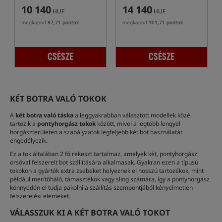
10 140
14 140
HUF
HUF
megkapod
87,71 pontok
megkapod
101,71 pontok
CSÉSZE
CSÉSZE
KÉT BOTRA VALÓ TOKOK
A
két botra való táska
a leggyakrabban választott modellek közé
tartozik a
pontyhorgász tokok
között, mivel a legtöbb lengyel
horgászterületen a szabályzatok legfeljebb két bot használatát
engedélyezik
.
Ez a tok általában 2 fő rekeszt tartalmaz, amelyek két, pontyhorgász
orsóval felszerelt bot szállítására alkalmasak. Gyakran ezen a típusú
tokokon a gyártók extra zsebeket helyeznek el hosszú tartozékok, mint
például merítőháló, támasztékok vagy sling számára, így a pontyhorgász
könnyedén el tudja pakolni a szállítás szempontjából kényelmetlen
felszerelési elemeket.
VÁLASSZUK KI A KÉT BOTRA VALÓ TOKOT