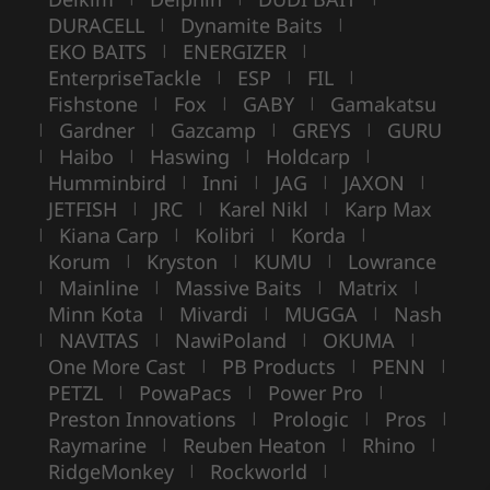
DURACELL
Dynamite Baits
|
|
EKO BAITS
ENERGIZER
|
|
EnterpriseTackle
ESP
FIL
|
|
|
Fishstone
Fox
GABY
Gamakatsu
|
|
|
Gardner
Gazcamp
GREYS
GURU
|
|
|
|
Haibo
Haswing
Holdcarp
|
|
|
|
Humminbird
Inni
JAG
JAXON
|
|
|
|
JETFISH
JRC
Karel Nikl
Karp Max
|
|
|
Kiana Carp
Kolibri
Korda
|
|
|
|
Korum
Kryston
KUMU
Lowrance
|
|
|
Mainline
Massive Baits
Matrix
|
|
|
|
Minn Kota
Mivardi
MUGGA
Nash
|
|
|
NAVITAS
NawiPoland
OKUMA
|
|
|
|
One More Cast
PB Products
PENN
|
|
|
PETZL
PowaPacs
Power Pro
|
|
|
Preston Innovations
Prologic
Pros
|
|
|
Raymarine
Reuben Heaton
Rhino
|
|
|
RidgeMonkey
Rockworld
|
|