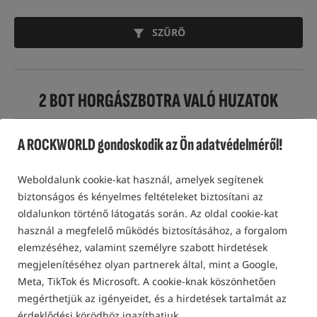
SZŰRŐ
2 BOT HORGÁSZBOTRA VALÓ HUZATOK
Legjobban eladott!
Különleges ajánlat
A ROCKWORLD gondoskodik az Ön adatvédelméről!
Weboldalunk cookie-kat használ, amelyek segítenek
VERSENY+
biztonságos és kényelmes feltételeket biztosítani az
oldalunkon történő látogatás során. Az oldal cookie-kat
használ a megfelelő működés biztosításához, a forgalom
elemzéséhez, valamint személyre szabott hirdetések
Delphin CLASSA PortaCASE
Fox Voyager 2 Rod Sleeve
10ft
megjelenítéséhez olyan partnerek által, mint a Google,
Tok 2 bothoz
Horgászbot tok 2 darab 10ft hosszúságú bothoz
Meta, TikTok és Microsoft. A cookie-knak köszönhetően
11 160
24 700
megérthetjük az igényeidet, és a hirdetések tartalmát az
HUF
HUF
érdeklődési körödhöz igazíthatjuk.
Kategória ár:
12 090
/ -8%
Kategória ár:
27 680
/ -11%