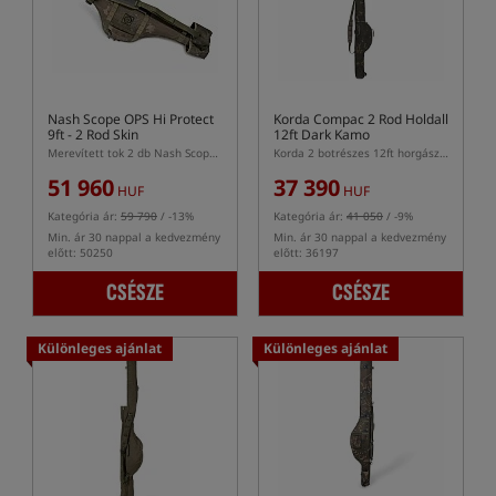
Nash Scope OPS Hi Protect
Korda Compac 2 Rod Holdall
9ft - 2 Rod Skin
12ft Dark Kamo
Merevített tok 2 db Nash Scope 9ft hosszú bothoz
Korda 2 botrészes 12ft horgászbot tok Dark Kamo színben
51 960
37 390
HUF
HUF
Kategória ár:
59 790
/ -13%
Kategória ár:
41 050
/ -9%
Min. ár 30 nappal a kedvezmény
Min. ár 30 nappal a kedvezmény
előtt: 50250
előtt: 36197
CSÉSZE
CSÉSZE
Különleges ajánlat
Különleges ajánlat