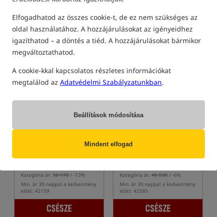
Min. ár 30 nappal a kedvezmény
Min. ár 30 nappal a kedvezmény
előtt: 10773
előtt: 23421
Elfogadhatod az összes cookie-t, de ez nem szükséges az
oldal használatához. A hozzájárulásokat az igényeidhez
CSÉSZE
CSÉSZE
igazíthatod – a döntés a tiéd. A hozzájárulásokat bármikor
megváltoztathatod.
Különleges ajánlat
Különleges ajánlat
A cookie-kkal kapcsolatos részletes információkat
megtalálod az
Adatvédelmi Szabályzatunkban
.
Beállítások módosítása
Nash Scope OPS Soft
Nash Subterfuge Hi Protect
Protect 10ft - 2 Rod Skin
10ft - 2 Rod Skin
Mindent elfogad
Nash Scope 10ft hosszú 2 botos horgászbot tok
Pokrowiec na 2 wędki karpiowe, 10ft
43 520
43 950
HUF
HUF
Kategória ár:
50 170
/ -13%
Kategória ár:
46 590
/ -6%
Min. ár 30 nappal a kedvezmény
Min. ár 30 nappal a kedvezmény
előtt: 42159
előtt: 42585
CSÉSZE
CSÉSZE