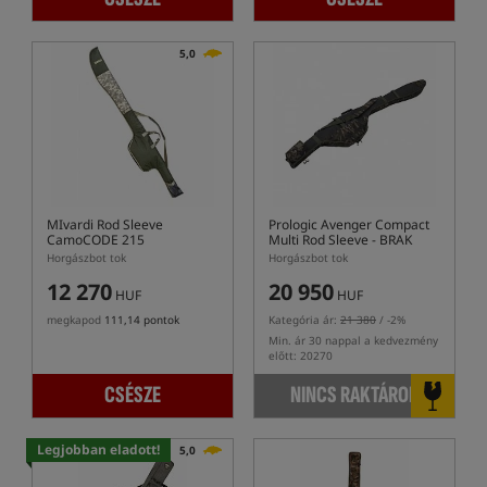
5,0
MIvardi Rod Sleeve
Prologic Avenger Compact
CamoCODE 215
Multi Rod Sleeve - BRAK
OPAKOWANIA
Horgászbot tok
Horgászbot tok
12 270
20 950
HUF
HUF
megkapod
111,14 pontok
Kategória ár:
21 380
/ -2%
Min. ár 30 nappal a kedvezmény
előtt: 20270
CSÉSZE
NINCS RAKTÁRON
Legjobban eladott!
5,0