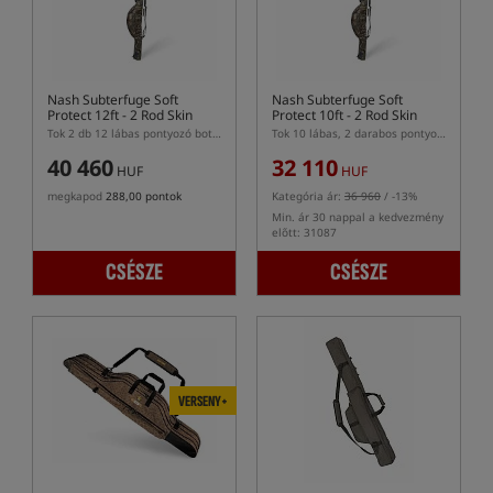
Nash Subterfuge Soft
Nash Subterfuge Soft
Protect 12ft - 2 Rod Skin
Protect 10ft - 2 Rod Skin
Tok 2 db 12 lábas pontyozó bothoz
Tok 10 lábas, 2 darabos pontyozó horgászbot tok
40 460
32 110
HUF
HUF
megkapod
288,00 pontok
Kategória ár:
36 960
/ -13%
Min. ár 30 nappal a kedvezmény
előtt: 31087
CSÉSZE
CSÉSZE
VERSENY+