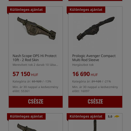
Különleges ajánlat
Különleges ajánlat
Nash Scope OPS Hi Protect
Prologic Avenger Compact
10ft - 2 Rod Skin
Multi Rod Sleeve
Merevített tok 2 darab 10 lábas Nash Scope bothoz
Horgászbot tok
57 150
16 690
HUF
HUF
Kategória ár:
65 920
/ -13%
Kategória ár:
21 120
/ -21%
Min. ár 30 nappal a kedvezmény
Min. ár 30 nappal a kedvezmény
előtt: 55361
előtt: 16097
CSÉSZE
CSÉSZE
Különleges ajánlat
Különleges ajánlat
5,0