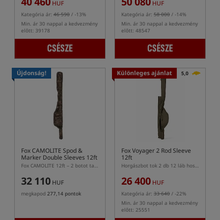
40 460
50 080
HUF
HUF
Kategória ár:
46 590
/ -13%
Kategória ár:
58 000
/ -14%
Min. ár 30 nappal a kedvezmény
Min. ár 30 nappal a kedvezmény
előtt: 39178
előtt: 48547
CSÉSZE
CSÉSZE
Újdonság!
Különleges ajánlat
5,0
Fox CAMOLITE Spod &
Fox Voyager 2 Rod Sleeve
Marker Double Sleeves 12ft
12ft
Fox CAMOLITE 12ft – 2 botot tartó tok fenekező és jelölőbotokhoz
Horgászbot tok 2 db 12 láb hosszú bot számára
32 110
26 400
HUF
HUF
megkapod
277,14 pontok
Kategória ár:
33 640
/ -22%
Min. ár 30 nappal a kedvezmény
előtt: 25551