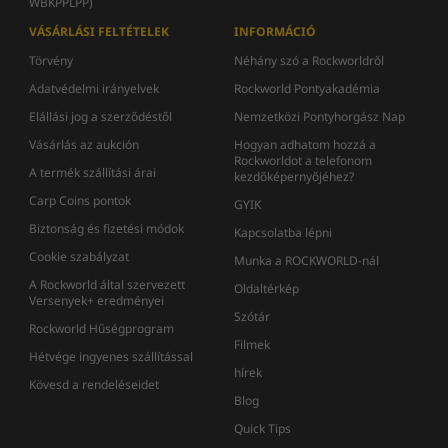
WBKPPLPP)
VÁSÁRLÁSI FELTÉTELEK
INFORMÁCIÓ
Törvény
Néhány szó a Rockworldről
Adatvédelmi irányelvek
Rockworld Pontyakadémia
Elállási jog a szerződéstől
Nemzetközi Pontyhorgász Nap
Vásárlás az aukción
Hogyan adhatom hozzá a
Rockworldot a telefonom
A termék szállítási árai
kezdőképernyőjéhez?
Carp Coins pontok
GYIK
Biztonság és fizetési módok
Kapcsolatba lépni
Cookie szabályzat
Munka a ROCKWORLD-nál
A Rockworld által szervezett
Oldaltérkép
Versenyek+ eredményei
Szótár
Rockworld Hűségprogram
Filmek
Hétvége ingyenes szállítással
hírek
Kövesd a rendeléseidet
Blog
Quick Tips