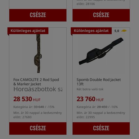
előtt: 28106
CSÉSZE
CSÉSZE
Különleges ajánlat
Különleges ajánlat
5,0
Fox CAMOLITE 2 Rod Spod
Spomb Double Rod Jacket
& Marker Jacket
13ft
Horgászbottok számára készült tok: 2 spod
Két botra való tok
28 530
23 760
HUF
HUF
Kategória ár:
33 640
/ -15%
Kategória ár:
28 450
/ -16%
Min. ár 30 nappal a kedvezmény
Min. ár 30 nappal a kedvezmény
előtt: 27680
előtt: 22995
CSÉSZE
CSÉSZE