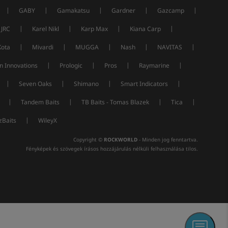
|
|
|
|
|
GABY
Gamakatsu
Gardner
Gazcamp
|
|
|
|
JRC
Karel Nikl
Karp Max
Kiana Carp
|
|
|
|
|
Kota
Mivardi
MUGGA
Nash
NAVITAS
|
|
|
|
n Innovations
Prologic
Pros
Raymarine
|
|
|
|
Seven Oaks
Shimano
Smart Indicators
|
|
|
|
Tandem Baits
TB Baits - Tomas Blazek
Tica
|
Baits
WileyX
Copyright ©
ROCKWORLD
- Minden jog fenntartva.
Fényképek és szövegek írásos hozzájárulás nélküli felhasználása tilos.