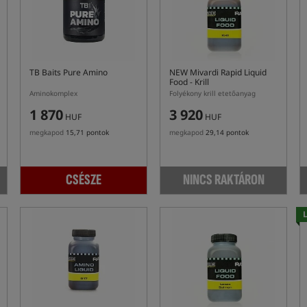
TB Baits Pure Amino
NEW Mivardi Rapid Liquid
Food - Krill
Aminokomplex
Folyékony krill etetőanyag
1 870
3 920
HUF
HUF
megkapod
15,71 pontok
megkapod
29,14 pontok
CSÉSZE
NINCS RAKTÁRON