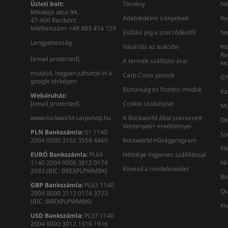
Üzleti bolt:
Törvény
Né
Mikołaja utca 9A,
Adatvédelmi irányelvek
Ro
47-400 Racibórz
telefonszám: +48 883 474 729
Elállási jog a szerződéstől
Ne
Lengyelország
Vásárlás az aukción
Ho
Ro
[email protected]
A termék szállítási árai
ke
mutasd, hogyan juthatok el a
Carp Coins pontok
GY
google térképen
Biztonság és fizetési módok
Ka
Webáruház:
[email protected]
Cookie szabályzat
Mu
www.rockworld-carpshop.hu
A Rockworld által szervezett
Ol
Versenyek+ eredményei
PLN Bankszámla:
51 1140
Sz
2004 0000 3102 3558 4460
Rockworld Hűségprogram
Fi
EURÓ Bankszámla:
PL64
Hétvége ingyenes szállítással
1140 2004 0000 3812 0174
hí
Kövesd a rendeléseidet
2683 (BIC: BREXPLPWMBK)
Bl
GBP Bankszámla:
PL63 1140
Qu
2004 0000 3112 0174 3723
(BIC: BREXPLPWMBK)
Ki
USD Bankszámla:
PL37 1140
2004 0000 3012 1316 1916