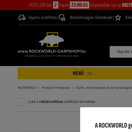
FIGYELEM! bal:
2
napok
23:06:54
Folyamatban van az
INGY
Gyors szállítás
|
Biztonságos fizetések
|
Elé
MENÜ
ROCKWORLD
Pontyozó Horgászat
Csalik, etetőanyagok és pontycsalogatá
csak a
raktárunkban
található termékek
A ROCKWORLD gon