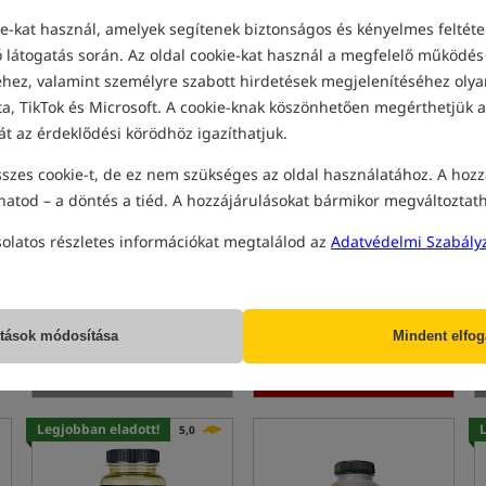
-kat használ, amelyek segítenek biztonságos és kényelmes feltétel
Eladás
5,0
 látogatás során. Az oldal cookie-kat használ a megfelelő működés 
ez, valamint személyre szabott hirdetések megjelenítéséhez olyan
a, TikTok és Microsoft. A cookie-knak köszönhetően megérthetjük a
át az érdeklődési körödhöz igazíthatjuk.
szes cookie-t, de ez nem szükséges az oldal használatához. A hozz
hatod – a döntés a tiéd. A hozzájárulásokat bármikor megváltoztat
CcMoore Liquid Tuna
JetFish Amino Complex
Compound
Cranberry
Folyékony tonhal
Amino Complex Áfonya
solatos részletes információkat megtalálod az
Adatvédelmi Szabály
5 620
6 050
HUF
HUF
Kategória ár:
5 960
/ -6%
megkapod
32,00 pontok
Min. ár 30 nappal a kedvezmény
előtt: 5408
ítások módosítása
Mindent elfo
NINCS RAKTÁRON
CSÉSZE
Legjobban eladott!
5,0