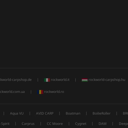
ckworld-carpshop.de
|
rockworld.it
|
rockworld-carpshop.hu
ckworld.com.ua
|
rockworld.ro
|
|
|
|
|
Aqua VU
AVID CARP
Boatman
BoilieRoller
BR
|
|
|
|
|
 Spirit
Carprus
CC Moore
Cygnet
DAM
Deep