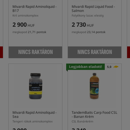
Mivardi Rapid Aminoliquid -
Mivardi Rapid Liquid Food -
B17
Salmon
Kril aminokomplex
Folyékony lazac eleség
2 900
2 730
HUF
HUF
megkapod
21,71 pontok
megkapod
23,14 pontok
NINCS RAKTÁRON
NINCS RAKTÁRON
Legjobban eladott!
5,0
Mivardi Rapid Aminoliquid -
TandemBaits Carp Food CSL
Sea
- Banan Krém
Tengeri rákok aminokomplex
CSL Banánkrém