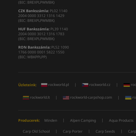
(BIC: BREXPLPWMBK)
CZK Bankszámla:
PL02 1140
2004 0000 3312 1316 1429
(BIC: BREXPLPWMBK)
HUF Bankszámla:
PL39 1140
2004 0000 3012 1316 1783
(BIC: BREXPLPWMBK)
RON
Bankszámla
:
PL52 1090
1766 0000 0001 5822 1550
(BIC: WBKPPLPP)
rockworld.pl
|
rockworld.cz
|
ro
Üzleteink:
rockworld.lt
|
rockworld-carpshop.com
|
ro
|
|
Producerek:
Minden
Alpen Camping
Aqua Products
|
|
|
Carp Old School
Carp Porter
Carp Seeds
Carp