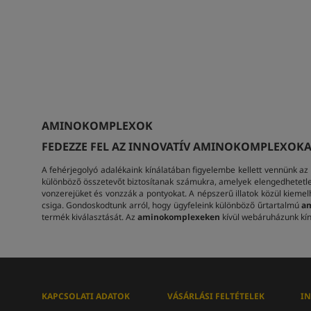
AMINOKOMPLEXOK
FEDEZZE FEL AZ INNOVATÍV AMINOKOMPLEXOKA
A fehérjegolyó adalékaink kínálatában figyelembe kellett vennünk az
különböző összetevőt biztosítanak számukra, amelyek elengedhetetl
vonzerejüket és vonzzák a pontyokat. A népszerű illatok közül kiemelhe
csiga. Gondoskodtunk arról, hogy ügyfeleink különböző űrtartalmú
am
termék kiválasztását. Az
aminokomplexeken
kívül webáruházunk kín
KAPCSOLATI ADATOK
VÁSÁRLÁSI FELTÉTELEK
I