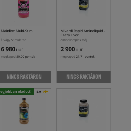
Mainline Multi-Stim
Mivardi Rapid Aminoliquid -
Crazy Liver
Étvágy Stimulátor
Aminokomplex máj
6 980
2 900
HUF
HUF
megkapod
50,00 pontok
megkapod
21,71 pontok
NINCS RAKTÁRON
NINCS RAKTÁRON
Legjobban eladott!
5,0