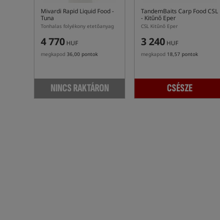
Mivardi Rapid Liquid Food -
TandemBaits Carp Food CSL
Tuna
- Kitűnő Eper
Tonhalas folyékony etetőanyag
CSL Kitűnő Eper
4 770
3 240
HUF
HUF
megkapod
36,00 pontok
megkapod
18,57 pontok
NINCS RAKTÁRON
CSÉSZE