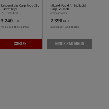
TandemBaits Carp Food CSL
Mivardi Rapid Aminoliquid -
- Tiszta Kryll
Carp Goulash
CSL Tiszta Krill
Aminokomplex
3 240
2 390
HUF
HUF
megkapod
18,57 pontok
megkapod
15,14 pontok
CSÉSZE
NINCS RAKTÁRON