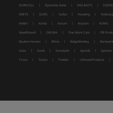
|
|
|
DURACELL
Dynamite Baits
EKO BAITS
ENERG
|
|
|
|
GREYS
GURU
Haibo
Haswing
Holdcar
|
|
|
|
Kolibri
Korda
Korum
Kryston
KUMU
|
|
|
NawiPoland
OKUMA
One More Cast
PB Produ
|
|
|
Reuben Heaton
Rhino
RidgeMonkey
Rockworl
|
|
|
|
Solar
Sonik
Sonubaits
Spomb
Sportex
|
|
|
|
Tiross
Toslon
Trakker
UltimateProducts