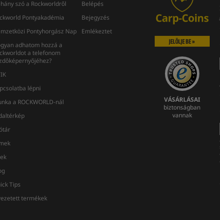
hány szó a Rockworldről
Belépés
ckworld Pontyakadémia
Bejegyzés
mzetközi Pontyhorgász Nap
Emlékeztet
JELÖLJE BE »
gyan adhatom hozzá a
ckworldot a telefonom
zdőképernyőjéhez?
IK
pcsolatba lépni
VÁSÁRLÁSAI
nka a ROCKWORLD-nál
biztonságban
vannak
daltérkép
ótár
lmek
rek
og
ick Tips
vezetett termékek