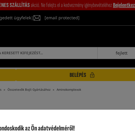
ENES SZÁLLÍTÁS
akció. Ne felejts el a kedvezmény igénybevételéhez
Bejelentkez
gedett ügyfelek
|
[email protected]
fejlett
BELÉPÉS
s
Összetevők Bojli Gyártásához
Aminokomplexok
AMINOKOMPLEXOK
doskodik az Ön adatvédelméről!