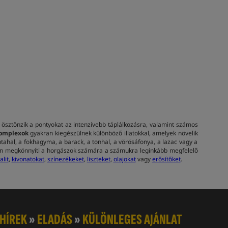
 ösztönzik a pontyokat az intenzívebb táplálkozásra, valamint számos
komplexok
gyakran kiegészülnek különböző illatokkal, amelyek növelik
intahal, a fokhagyma, a barack, a tonhal, a vörösáfonya, a lazac vagy a
en megkönnyíti a horgászok számára a számukra leginkább megfelelő
alit
,
kivonatokat
,
színezékeket
,
liszteket
,
olajokat
vagy
erősítőket
.
HÍREK
»
ELADÁS
»
KÜLÖNLEGES AJÁNLAT