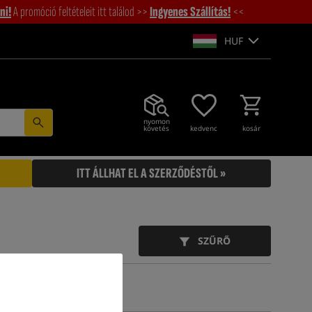
ni!
A promóció feltételeit itt találod >>
Ingyenes Szállítás!
<<
HUF
nyomon
követés
kedvenc
kosár
ITT ÁLLHAT EL A SZERZŐDÉSTŐL »
SZŰRŐ