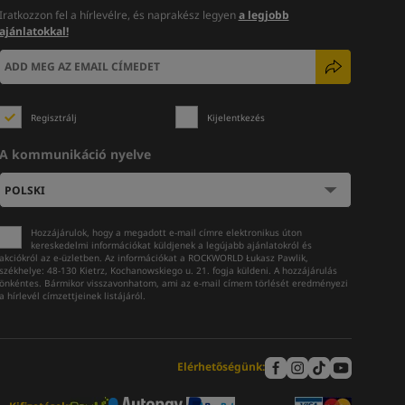
Iratkozzon fel a hírlevélre, és naprakész legyen
a legjobb
ajánlatokkal!
Regisztrálj
Kijelentkezés
A kommunikáció nyelve
Hozzájárulok, hogy a megadott e-mail címre elektronikus úton
kereskedelmi információkat küldjenek a legújabb ajánlatokról és
akciókról az e-üzletben. Az információkat a ROCKWORLD Łukasz Pawlik,
székhelye: 48-130 Kietrz, Kochanowskiego u. 21. fogja küldeni. A hozzájárulás
önkéntes. Bármikor visszavonhatom, ami az e-mail címem törlését eredményezi
a hírlevél címzettjeinek listájáról.
Elérhetőségünk: