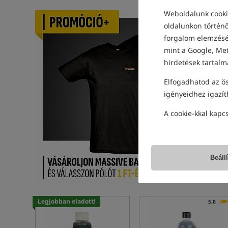
Weboldalunk cookie
oldalunkon történő
forgalom elemzéséh
mint a Google, Met
hirdetések tartalm
Elfogadhatod az ös
igényeidhez igazít
A cookie-kkal kapc
Beáll
Legjobban eladott!
5,0