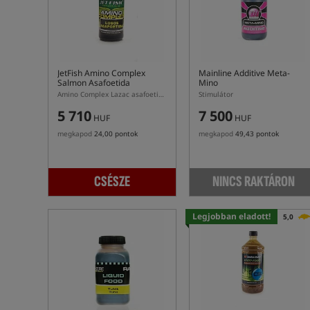
JetFish Amino Complex
Mainline Additive Meta-
Salmon Asafoetida
Mino
Amino Complex Lazac asafoetida fűszerrel
Stimulátor
5 710
7 500
HUF
HUF
megkapod
24,00 pontok
megkapod
49,43 pontok
CSÉSZE
NINCS RAKTÁRON
Legjobban eladott!
5,0