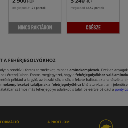
2 900
3 240
HUF
HUF
megkapod
21,71 pontok
megkapod
18,57 pontok
NINCS RAKTÁRON
CSÉSZE
T A FEHÉRJEGOLYÓKHOZ
 olyan rendkívül fontos termékeket, mint az
aminokomplexok
. Ezek az anyagok
enek étrendjükben. Fontos megjegyezni, hogy a
fehérjegolyókhoz való amino
tőek például a kagyló, az északi rák, a rák, a fekete halibut, az ananászlé, a t
inokomplexeket találjanak a fehérjegolyókhoz
kínálatunkban, ami jelentős
álatában számos más fehérjegolyó adalékot is talál, beleértve például a
ponty cs
NFORMÁCIÓ
A PROFILOM