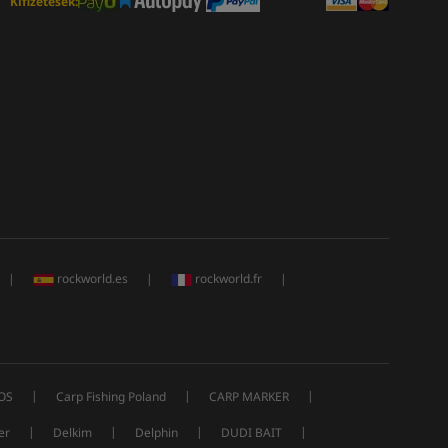
Kifizetések:
|
rockworld.es
|
rockworld.fr
|
|
|
|
OS
Carp Fishing Poland
CARP MARKER
|
|
|
|
er
Delkim
Delphin
DUDI BAIT