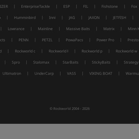
|
|
|
|
|
IZER
EnterpriseTackle
ESP
FIL
Fishstone
Fox
|
|
|
|
|
|
p
Humminbird
Inni
JAG
JAXON
JETFISH
|
|
|
|
|
Lowrance
Mainline
Massive Baits
Matrix
Minn 
|
|
|
|
|
cts
PENN
PETZL
PowaPacs
Power Pro
Presto
|
|
|
|
d
Rockworld c
Rockworld ł
Rockworld p
Rockworld w
|
|
|
|
|
Spro
Stalomax
StarBaits
StickyBaits
Strategy
|
|
|
|
Ultimatron
UnderCarp
VASS
VIKING BOAT
Warmuz
© Rockworld 2004 - 2026