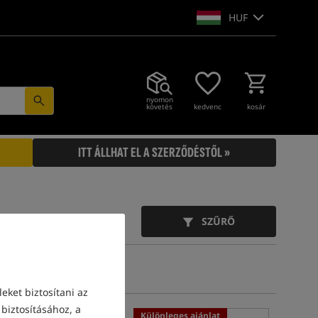
HUF
nyomon
követés
kedvenc
kosár
ITT ÁLLHAT EL A SZERZŐDÉSTŐL »
SZŰRŐ
eket biztosítani az
biztosításához, a
Különleges ajánlat
Különleges ajánlat