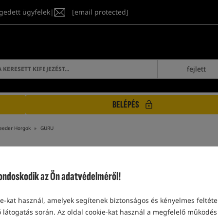
gedett ügyfelek
|
[email protected]
fejlett
BELÉPÉS
eeder Horgok
GURU
doskodik az Ön adatvédelméről!
GURU
-kat használ, amelyek segítenek biztonságos és kényelmes feltétel
 látogatás során. Az oldal cookie-kat használ a megfelelő működés 
Különleges ajánlat
Különleges ajánlat
5,0