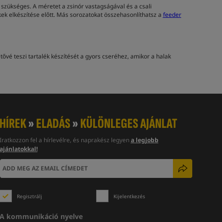
zükséges. A méretet a zsinór vastagságával és a csali
ékek elkészítése előtt. Más sorozatokat összehasonlíthatsz a
feeder
tővé teszi tartalék készítését a gyors cseréhez, amikor a halak
HÍREK
»
ELADÁS
»
KÜLÖNLEGES AJÁNLAT
Iratkozzon fel a hírlevélre, és naprakész legyen
a legjobb
ajánlatokkal!
Regisztrálj
Kijelentkezés
A kommunikáció nyelve