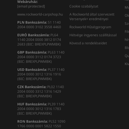
Webáruház:
[email protected]
Cookie szabályzat
Mu
www.rockworld-carpshop.hu
A Rockworld által szervezett
Ol
Versenyek+ eredményei
PLN Bankszámla:
51 1140
Sz
2004 0000 3102 3558 4460
Rockworld Hűségprogram
Fi
EURÓ Bankszámla:
PL64
Hétvége ingyenes szállítással
1140 2004 0000 3812 0174
hí
Kövesd a rendeléseidet
2683 (BIC: BREXPLPWMBK)
Bl
GBP Bankszámla:
PL63 1140
Qu
2004 0000 3112 0174 3723
(BIC: BREXPLPWMBK)
Ki
USD Bankszámla:
PL37 1140
2004 0000 3012 1316 1916
(BIC: BREXPLPWMBK)
CZK Bankszámla:
PL02 1140
2004 0000 3312 1316 1429
(BIC: BREXPLPWMBK)
HUF Bankszámla:
PL39 1140
2004 0000 3012 1316 1783
(BIC: BREXPLPWMBK)
RON
Bankszámla
:
PL52 1090
1766 0000 0001 5822 1550