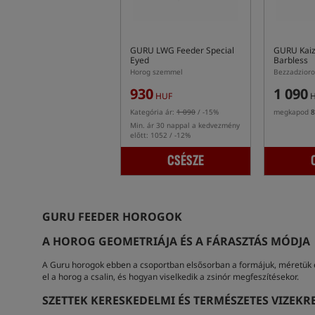
GURU LWG Feeder Special
GURU Kaiz
Eyed
Barbless
Horog szemmel
930
1 090
HUF
H
Kategória ár:
1 090
/ -15%
megkapod
8
Min. ár 30 nappal a kedvezmény
előtt: 1052 / -12%
CSÉSZE
GURU FEEDER HOROGOK
A HOROG GEOMETRIÁJA ÉS A FÁRASZTÁS MÓDJA
A Guru horogok ebben a csoportban elsősorban a formájuk, méretük és 
el a horog a csalin, és hogyan viselkedik a zsinór megfeszítésekor.
SZETTEK KERESKEDELMI ÉS TERMÉSZETES VIZEKR