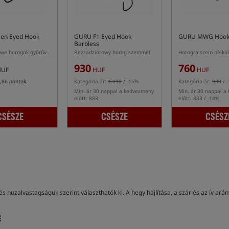
en Eyed Hook
GURU F1 Eyed Hook
GURU MWG Hook 
Barbless
Bezzadziorowe horogok gyűrűvel
Bezzadziorowy horog szemmel
Horogra szem nélkül
930
760
UF
HUF
HUF
,86 pontok
Kategória ár:
1 090
/ -15%
Kategória ár:
930
/ 
Min. ár 30 nappal a kedvezmény
Min. ár 30 nappal a
előtt: 883
előtt: 883 / -14%
CSÉSZE
CSÉSZE
CSÉSZ
huzalvastagságuk szerint választhatók ki. A hegy hajlítása, a szár és az ív ará
E