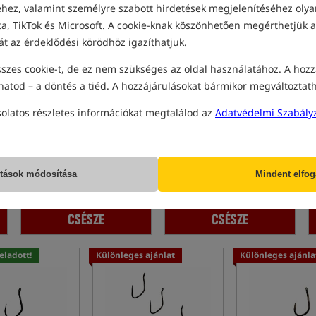
ez, valamint személyre szabott hirdetések megjelenítéséhez olyan
a, TikTok és Microsoft. A cookie-knak köszönhetően megérthetjük a
át az érdeklődési körödhöz igazíthatjuk.
szes cookie-t, de ez nem szükséges az oldal használatához. A hozz
hatod – a döntés a tiéd. A hozzájárulásokat bármikor megváltoztat
GURU MWG Hook Barbed
GURU Super MWG Hook
solatos részletes információkat megtalálod az
Adatvédelmi Szabály
Barbed
Horog szemmel
Szemes horog
760
930
HUF
HUF
Kategória ár:
930
/ -18%
Kategória ár:
1 090
/ -15%
ítások módosítása
Mindent elfo
Min. ár 30 nappal a kedvezmény
Min. ár 30 nappal a kedvezmény
előtt: 883 / -14%
előtt: 1052 / -12%
CSÉSZE
CSÉSZE
eladott!
Különleges ajánlat
Különleges ajánla