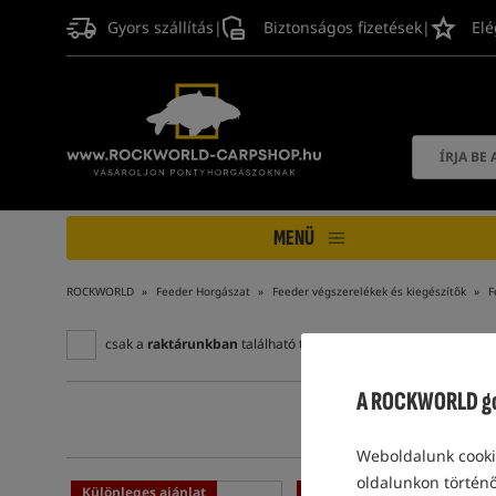
Gyors szállítás
|
Biztonságos fizetések
|
Elé
MENÜ
ROCKWORLD
Feeder Horgászat
Feeder végszerelékek és kiegészítők
F
csak a
raktárunkban
található termékek
A ROCKWORLD gon
Weboldalunk cookie
oldalunkon történő
Különleges ajánlat
Különleges ajánlat