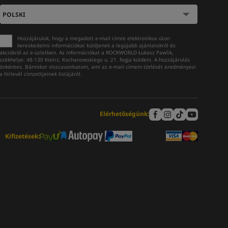
Hozzájárulok, hogy a megadott e-mail címre elektronikus úton
kereskedelmi információkat küldjenek a legújabb ajánlatokról és
akciókról az e-üzletben. Az információkat a ROCKWORLD Łukasz Pawlik,
székhelye: 48-130 Kietrz, Kochanowskiego u. 21. fogja küldeni. A hozzájárulás
önkéntes. Bármikor visszavonhatom, ami az e-mail címem törlését eredményezi
a hírlevél címzettjeinek listájáról.
Elérhetőségünk:
Kifizetések: