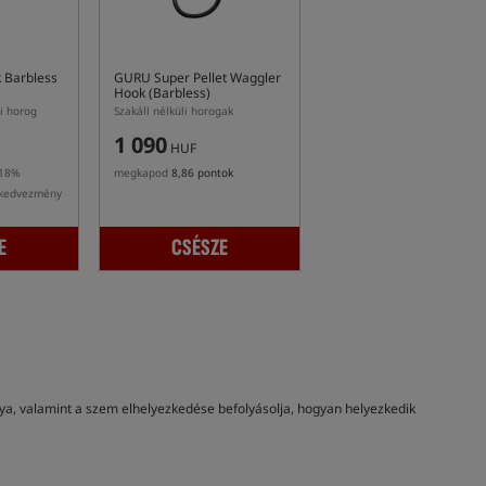
Barbless
GURU Super Pellet Waggler
Hook (Barbless)
i horog
Szakáll nélküli horogak
1 090
HUF
-18%
megkapod
8,86 pontok
 kedvezmény
E
CSÉSZE
nya, valamint a szem elhelyezkedése befolyásolja, hogyan helyezkedik