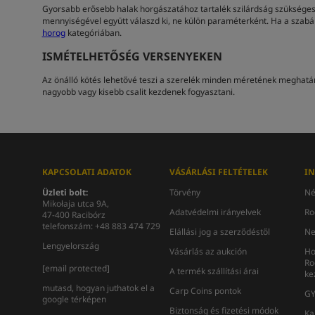
Gyorsabb erősebb halak horgászatához tartalék szilárdság szükséges,
mennyiségével együtt válaszd ki, ne külön paraméterként. Ha a szabályz
horog
kategóriában.
ISMÉTELHETŐSÉG VERSENYEKEN
Az önálló kötés lehetővé teszi a szerelék minden méretének meghatár
nagyobb vagy kisebb csalit kezdenek fogyasztani.
KAPCSOLATI ADATOK
VÁSÁRLÁSI FELTÉTELEK
I
Üzleti bolt:
Törvény
Né
Mikołaja utca 9A,
Adatvédelmi irányelvek
Ro
47-400 Racibórz
telefonszám: +48 883 474 729
Elállási jog a szerződéstől
Ne
Lengyelország
Vásárlás az aukción
Ho
Ro
[email protected]
A termék szállítási árai
ke
mutasd, hogyan juthatok el a
Carp Coins pontok
GY
google térképen
Biztonság és fizetési módok
Ka