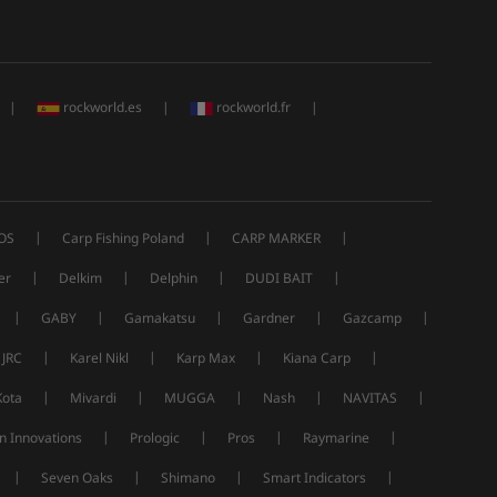
|
rockworld.es
|
rockworld.fr
|
|
|
|
OS
Carp Fishing Poland
CARP MARKER
|
|
|
|
er
Delkim
Delphin
DUDI BAIT
|
|
|
|
|
GABY
Gamakatsu
Gardner
Gazcamp
|
|
|
|
JRC
Karel Nikl
Karp Max
Kiana Carp
|
|
|
|
|
Kota
Mivardi
MUGGA
Nash
NAVITAS
|
|
|
|
n Innovations
Prologic
Pros
Raymarine
|
|
|
|
Seven Oaks
Shimano
Smart Indicators