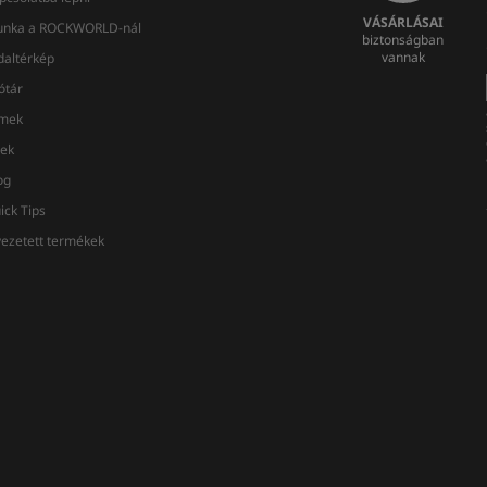
VÁSÁRLÁSAI
nka a ROCKWORLD-nál
biztonságban
vannak
daltérkép
ótár
lmek
rek
og
ick Tips
vezetett termékek