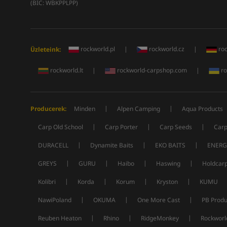
(BIC: WBKPPLPP)
rockworld.pl
|
rockworld.cz
|
ro
Üzleteink:
rockworld.lt
|
rockworld-carpshop.com
|
ro
|
|
Producerek:
Minden
Alpen Camping
Aqua Products
|
|
|
Carp Old School
Carp Porter
Carp Seeds
Carp
|
|
|
DURACELL
Dynamite Baits
EKO BAITS
ENERG
|
|
|
|
GREYS
GURU
Haibo
Haswing
Holdcar
|
|
|
|
Kolibri
Korda
Korum
Kryston
KUMU
|
|
|
NawiPoland
OKUMA
One More Cast
PB Produ
|
|
|
Reuben Heaton
Rhino
RidgeMonkey
Rockworl