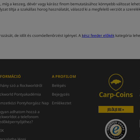
 míg a keszeg, dévér vagy kárász finom bemutatásához könnyebb változat lehet s
at tiltja a szakállas horog használatát, válaszd ki a megfelelő verziót a szerel
ozását, de időt és csomóellenőrzést igényel. A
kész feeder előkék
kategória lehe
NFORMÁCIÓ
A PROFILOM
hány szó a Rockworldről
Belépés
ckworld Pontyakadémia
Bejegyzés
mzetközi Pontyhorgász Nap
Emlékeztet
JELÖLJE BE »
gyan adhatom hozzá a
ckworldot a telefonom
zdőképernyőjéhez?
IK
pcsolatba lépni