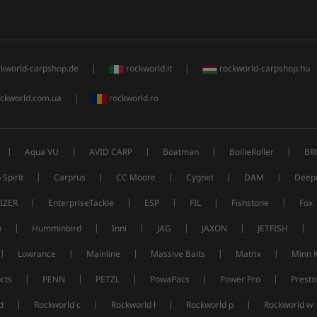
ckworld-carpshop.de
|
rockworld.it
|
rockworld-carpshop.hu
ckworld.com.ua
|
rockworld.ro
|
|
|
|
|
Aqua VU
AVID CARP
Boatman
BoilieRoller
BR
|
|
|
|
|
 Spirit
Carprus
CC Moore
Cygnet
DAM
Deep
|
|
|
|
|
IZER
EnterpriseTackle
ESP
FIL
Fishstone
Fox
|
|
|
|
|
|
p
Humminbird
Inni
JAG
JAXON
JETFISH
|
|
|
|
|
Lowrance
Mainline
Massive Baits
Matrix
Minn 
|
|
|
|
|
cts
PENN
PETZL
PowaPacs
Power Pro
Presto
|
|
|
|
d
Rockworld c
Rockworld ł
Rockworld p
Rockworld w