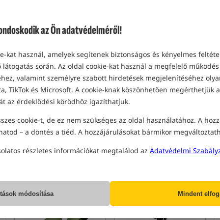
doskodik az Ön adatvédelméről!
VERSENY+
-kat használ, amelyek segítenek biztonságos és kényelmes feltétel
 látogatás során. Az oldal cookie-kat használ a megfelelő működés 
Rockworld sKARPetki Rock
Delphin HEATEX Thermal
ez, valamint személyre szabott hirdetések megjelenítéséhez olyan
Socks - Yellow
Socks
a, TikTok és Microsoft. A cookie-knak köszönhetően megérthetjük a
Rockworld zoknik sárga színben, fekete akcentusokkal
Termikus zoknik
át az érdeklődési körödhöz igazíthatjuk.
2 620
2 030
HUF
HUF
szes cookie-t, de ez nem szükséges az oldal használatához. A hozz
megkapod
35,71 pontok
Kategória ár:
2 280
/ -11%
Min. ár 30 nappal a kedvezmény
hatod – a döntés a tiéd. A hozzájárulásokat bármikor megváltoztat
előtt: 1942
solatos részletes információkat megtalálod az
Adatvédelmi Szabály
CSÉSZE
CSÉSZE
5,0
ítások módosítása
Mindent elfo
VERSENY+