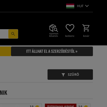
HUF
nyomon
követés
kedvenc
kosár
ITT ÁLLHAT EL A SZERZŐDÉSTŐL »
SZŰRŐ
NIK
Különleges ajánlat
3,0
5,0