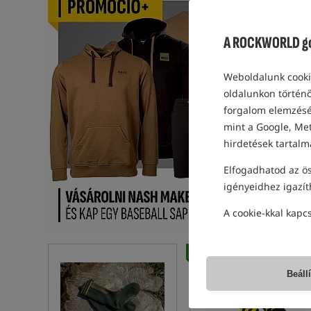
A ROCKWORLD gon
Weboldalunk cookie
oldalunkon történő
forgalom elemzéséh
mint a Google, Met
hirdetések tartalm
Elfogadhatod az ös
igényeidhez igazít
A cookie-kkal kapc
Legjobban eladott!
5,0
Beáll