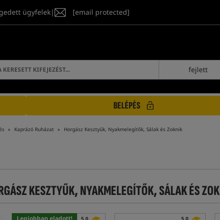
gedett ügyfelek
|
[email protected]
fejlett
BELÉPÉS
és
Kaprázó Ruházat
Horgász Kesztyűk, Nyakmelegítők, Sálak és Zoknik
RGÁSZ KESZTYŰK, NYAKMELEGÍTŐK, SÁLAK ÉS ZOK
Legjobban eladott!
5,0
5,0