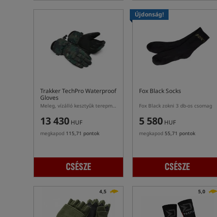
Újdonság!
Trakker TechPro Waterproof
Fox Black Socks
Gloves
Meleg, vízálló kesztyűk terepmintás színben
Fox Black zokni 3 db-os csomag
13 430
5 580
HUF
HUF
megkapod
115,71 pontok
megkapod
55,71 pontok
CSÉSZE
CSÉSZE
4,5
5,0