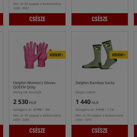
Min. ár 30 nappal a kedvezmény
előtt: 4561
CSÉSZE
CSÉSZE
VERSENY+
VERSENY+
Delphin Women's Gloves
Delphin Bamboo Socks
QUEEN Qnity
Meleg női kesztyűk
Magas zoknik
2 530
1 440
HUF
HUF
Kategória ár:
2 790
/ -9%
Kategória ár:
1 610
/ -11%
Min. ár 30 nappal a kedvezmény
Min. ár 30 nappal a kedvezmény
előtt: 2280
előtt: 1393
CSÉSZE
CSÉSZE