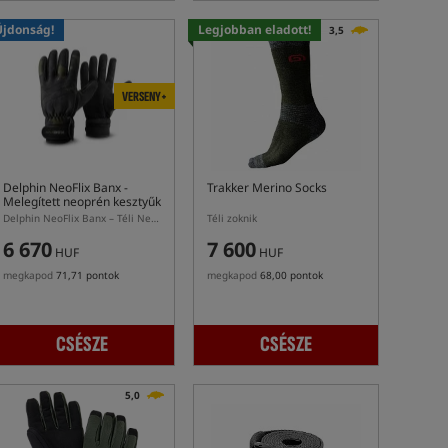
Újdonság!
Legjobban eladott!
3,5
VERSENY+
Delphin NeoFlix Banx
-
Trakker Merino Socks
Melegített neoprén kesztyűk
Delphin NeoFlix Banx – Téli Neoprén Kesztyű Polárral
Téli zoknik
6 670
7 600
HUF
HUF
megkapod
71,71 pontok
megkapod
68,00 pontok
CSÉSZE
CSÉSZE
5,0