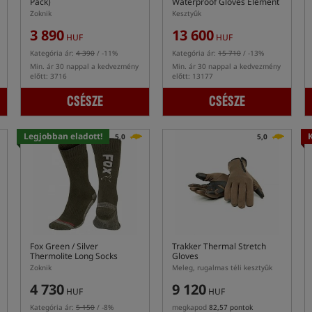
Pack)
Waterproof Gloves Element
Zoknik
Kesztyűk
3 890
13 600
HUF
HUF
Kategória ár:
4 390
/ -11%
Kategória ár:
15 710
/ -13%
Min. ár 30 nappal a kedvezmény
Min. ár 30 nappal a kedvezmény
előtt: 3716
előtt: 13177
CSÉSZE
CSÉSZE
Legjobban eladott!
5,0
5,0
Fox Green / Silver
Trakker Thermal Stretch
Thermolite Long Socks
Gloves
Zoknik
Meleg, rugalmas téli kesztyűk
4 730
9 120
HUF
HUF
Kategória ár:
5 150
/ -8%
megkapod
82,57 pontok