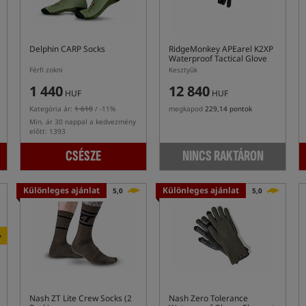
Delphin CARP Socks
RidgeMonkey APEarel K2XP
Waterproof Tactical Glove
Black
Férfi zokni
Kesztyűk
1 440
12 840
HUF
HUF
Kategória ár:
1 610
/ -11%
megkapod
229,14 pontok
Min. ár 30 nappal a kedvezmény
előtt: 1393
CSÉSZE
NINCS RAKTÁRON
Különleges ajánlat
Különleges ajánlat
5,0
5,0
+
Nash ZT Lite Crew Socks (2
Nash Zero Tolerance