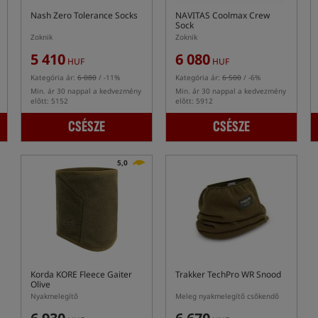
Nash Zero Tolerance Socks
NAVITAS Coolmax Crew
Sock
Zoknik
Zoknik
5 410
6 080
HUF
HUF
Kategória ár:
6 080
/ -11%
Kategória ár:
6 500
/ -6%
Min. ár 30 nappal a kedvezmény
Min. ár 30 nappal a kedvezmény
előtt: 5152
előtt: 5912
CSÉSZE
CSÉSZE
5,0
Korda KORE Fleece Gaiter
Trakker TechPro WR Snood
Olive
Nyakmelegítő
Meleg nyakmelegítő csőkendő