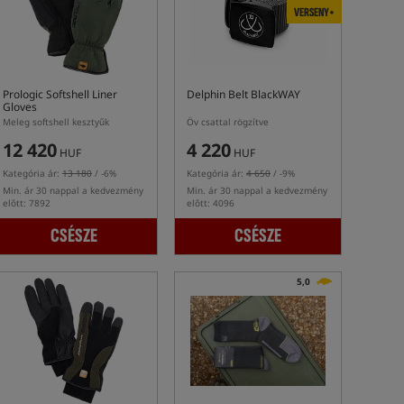
VERSENY+
Prologic Softshell Liner
Delphin Belt BlackWAY
Gloves
Meleg softshell kesztyűk
Öv csattal rögzítve
12 420
4 220
HUF
HUF
Kategória ár:
13 180
/ -6%
Kategória ár:
4 650
/ -9%
Min. ár 30 nappal a kedvezmény
Min. ár 30 nappal a kedvezmény
előtt: 7892
előtt: 4096
CSÉSZE
CSÉSZE
5,0