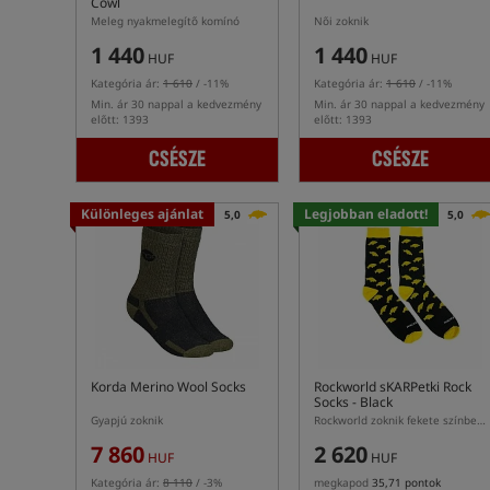
Cowl
Meleg nyakmelegítő komínó
Női zoknik
1 440
1 440
HUF
HUF
Kategória ár:
1 610
/ -11%
Kategória ár:
1 610
/ -11%
Min. ár 30 nappal a kedvezmény
Min. ár 30 nappal a kedvezmény
előtt: 1393
előtt: 1393
CSÉSZE
CSÉSZE
Különleges ajánlat
Legjobban eladott!
5,0
5,0
Korda Merino Wool Socks
Rockworld sKARPetki Rock
Socks - Black
Gyapjú zoknik
Rockworld zoknik fekete színben sárga akcentusokkal
7 860
2 620
HUF
HUF
Kategória ár:
8 110
/ -3%
megkapod
35,71 pontok