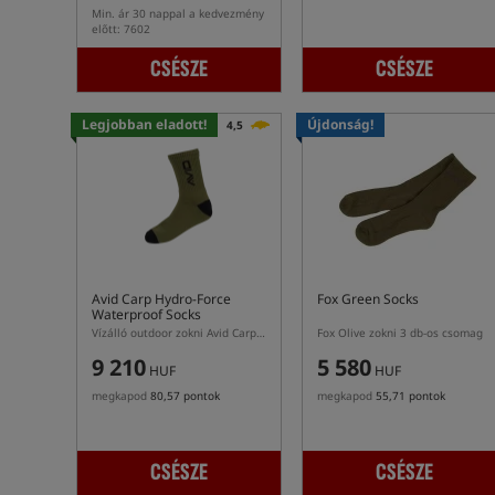
Min. ár 30 nappal a kedvezmény
előtt: 7602
CSÉSZE
CSÉSZE
Legjobban eladott!
Újdonság!
4,5
Avid Carp Hydro-Force
Fox Green Socks
Waterproof Socks
Vízálló outdoor zokni Avid Carp Hydro-Force
Fox Olive zokni 3 db-os csomag
9 210
5 580
HUF
HUF
megkapod
80,57 pontok
megkapod
55,71 pontok
CSÉSZE
CSÉSZE