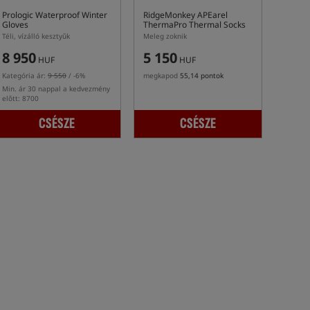
Prologic Waterproof Winter
RidgeMonkey APEarel
Gloves
ThermaPro Thermal Socks
Green
Téli, vízálló kesztyűk
Meleg zoknik
8 950
5 150
HUF
HUF
Kategória ár:
9 550
/ -6%
megkapod
55,14 pontok
Min. ár 30 nappal a kedvezmény
előtt: 8700
CSÉSZE
CSÉSZE