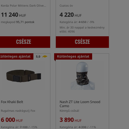
Korda Polar Mittens Dark Olive – téli horgász kesztyűk
Csatos öv
11 240
4 220
HUF
HUF
megkapod
95,71 pontok
Kategória ár:
4 650
/ -9%
Min. ár 30 nappal a kedvezmény
előtt: 4096
CSÉSZE
CSÉSZE
Különleges ajánlat
Különleges ajánlat
5,0
Fox Khaki Belt
Nash ZT Lite Loom Snood
Camo
Rugalmas nadrágszíj Fox
Könnyű csősál
6 000
3 890
HUF
HUF
Kategória ár:
7 100
/ -15%
Kategória ár:
4 390
/ -11%