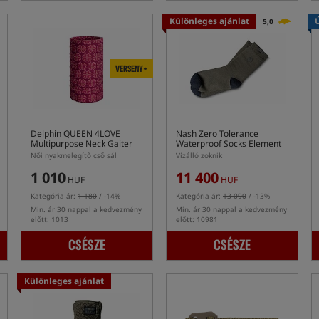
Különleges ajánlat
5,0
VERSENY+
Delphin QUEEN 4LOVE
Nash Zero Tolerance
Multipurpose Neck Gaiter
Waterproof Socks Element
Női nyakmelegítő cső sál
Vízálló zoknik
1 010
11 400
HUF
HUF
Kategória ár:
1 180
/ -14%
Kategória ár:
13 090
/ -13%
Min. ár 30 nappal a kedvezmény
Min. ár 30 nappal a kedvezmény
előtt: 1013
előtt: 10981
CSÉSZE
CSÉSZE
Különleges ajánlat