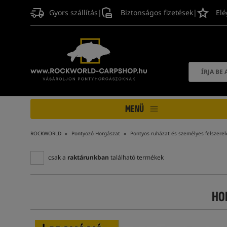
Gyors szállítás
|
Biztonságos fizetések
|
Elé
MENÜ
ROCKWORLD
Pontyozó Horgászat
Pontyos ruházat és személyes felszerel
csak a
raktárunkban
található termékek
HO