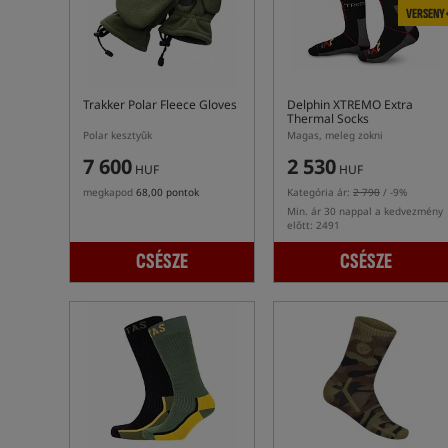
VERSENY
Trakker Polar Fleece Gloves
Delphin XTREMO Extra
Thermal Socks
Polar kesztyűk
Magas, meleg zokni
7 600
2 530
HUF
HUF
megkapod
68,00 pontok
Kategória ár:
2 790
/ -9%
Min. ár 30 nappal a kedvezmény
előtt: 2491
CSÉSZE
CSÉSZE