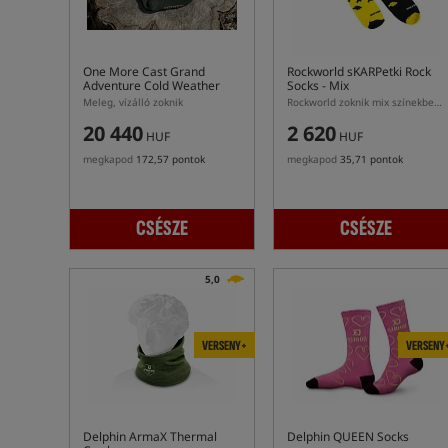
One More Cast Grand
Rockworld sKARPetki Rock
Adventure Cold Weather
Socks - Mix
Waterproof
Meleg, vízálló zoknik
Rockworld zoknik mix színekben (fekete + sárga)
20 440
2 620
HUF
HUF
megkapod
172,57 pontok
megkapod
35,71 pontok
CSÉSZE
CSÉSZE
5,0
VERSENY+
VERSENY
Delphin ArmaX Thermal
Delphin QUEEN Socks