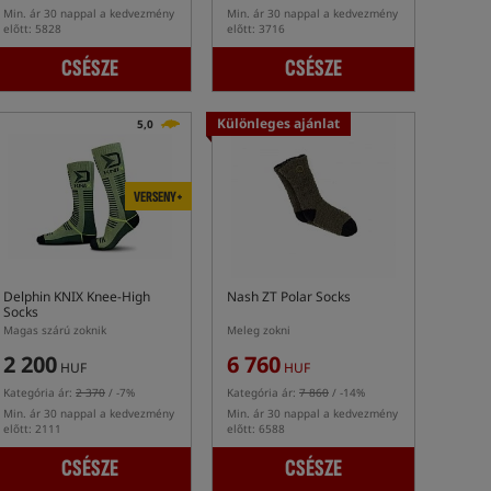
Min. ár 30 nappal a kedvezmény
Min. ár 30 nappal a kedvezmény
előtt: 5828
előtt: 3716
CSÉSZE
CSÉSZE
Különleges ajánlat
5,0
VERSENY+
Delphin KNIX Knee-High
Nash ZT Polar Socks
Socks
Magas szárú zoknik
Meleg zokni
2 200
6 760
HUF
HUF
Kategória ár:
2 370
/ -7%
Kategória ár:
7 860
/ -14%
Min. ár 30 nappal a kedvezmény
Min. ár 30 nappal a kedvezmény
előtt: 2111
előtt: 6588
CSÉSZE
CSÉSZE