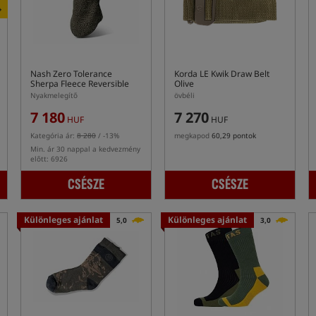
+
Nash Zero Tolerance
Korda LE Kwik Draw Belt
Sherpa Fleece Reversible
Olive
Snood
Nyakmelegítő
övbéli
7 180
7 270
HUF
HUF
Kategória ár:
8 280
/ -13%
megkapod
60,29 pontok
Min. ár 30 nappal a kedvezmény
előtt: 6926
CSÉSZE
CSÉSZE
Különleges ajánlat
Különleges ajánlat
5,0
3,0