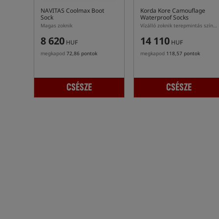
NAVITAS Coolmax Boot
Korda Kore Camouflage
Sock
Waterproof Socks
Magas zoknik
Vízálló zoknik terepmintás színben
8 620
14 110
HUF
HUF
megkapod
72,86 pontok
megkapod
118,57 pontok
CSÉSZE
CSÉSZE