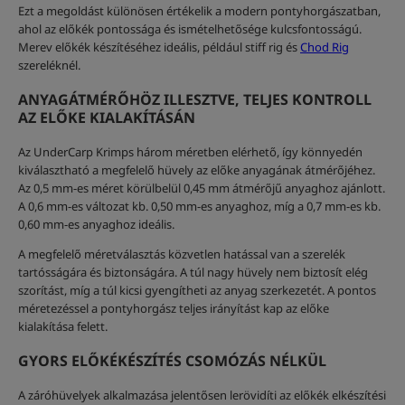
Ezt a megoldást különösen értékelik a modern pontyhorgászatban,
ahol az előkék pontossága és ismételhetősége kulcsfontosságú.
Merev előkék készítéséhez ideális, például stiff rig és
Chod Rig
szereléknél.
ANYAGÁTMÉRŐHÖZ ILLESZTVE, TELJES KONTROLL
AZ ELŐKE KIALAKÍTÁSÁN
Az UnderCarp Krimps három méretben elérhető, így könnyedén
kiválasztható a megfelelő hüvely az előke anyagának átmérőjéhez.
Az 0,5 mm-es méret körülbelül 0,45 mm átmérőjű anyaghoz ajánlott.
A 0,6 mm-es változat kb. 0,50 mm-es anyaghoz, míg a 0,7 mm-es kb.
0,60 mm-es anyaghoz ideális.
A megfelelő méretválasztás közvetlen hatással van a szerelék
tartósságára és biztonságára. A túl nagy hüvely nem biztosít elég
szorítást, míg a túl kicsi gyengítheti az anyag szerkezetét. A pontos
méretezéssel a pontyhorgász teljes irányítást kap az előke
kialakítása felett.
GYORS ELŐKÉKÉSZÍTÉS CSOMÓZÁS NÉLKÜL
A záróhüvelyek alkalmazása jelentősen lerövidíti az előkék elkészítési