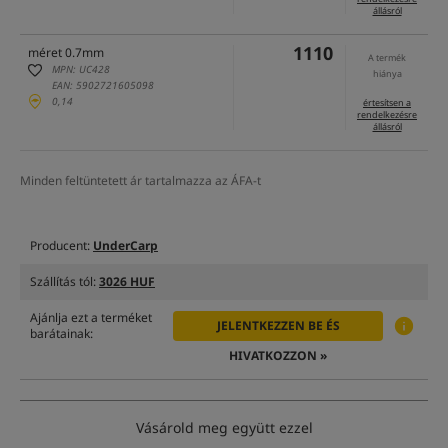
állásról
1110
méret 0.7mm
A termék
MPN: UC428
hiánya
EAN: 5902721605098
0,14
értesítsen a
rendelkezésre
állásról
Minden feltüntetett ár tartalmazza az ÁFA-t
Producent:
UnderCarp
Szállítás tól:
3026 HUF
Ajánlja ezt a terméket
JELENTKEZZEN BE ÉS
barátainak:
HIVATKOZZON »
Vásárold meg együtt ezzel