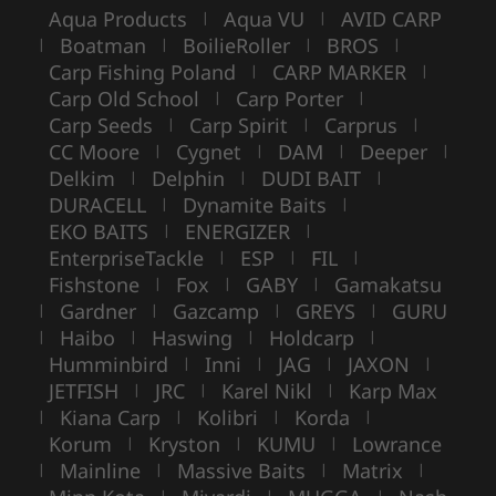
Aqua Products
Aqua VU
AVID CARP
|
|
Boatman
BoilieRoller
BROS
|
|
|
|
Carp Fishing Poland
CARP MARKER
|
|
Carp Old School
Carp Porter
|
|
Carp Seeds
Carp Spirit
Carprus
|
|
|
CC Moore
Cygnet
DAM
Deeper
|
|
|
|
Delkim
Delphin
DUDI BAIT
|
|
|
DURACELL
Dynamite Baits
|
|
EKO BAITS
ENERGIZER
|
|
EnterpriseTackle
ESP
FIL
|
|
|
Fishstone
Fox
GABY
Gamakatsu
|
|
|
Gardner
Gazcamp
GREYS
GURU
|
|
|
|
Haibo
Haswing
Holdcarp
|
|
|
|
Humminbird
Inni
JAG
JAXON
|
|
|
|
JETFISH
JRC
Karel Nikl
Karp Max
|
|
|
Kiana Carp
Kolibri
Korda
|
|
|
|
Korum
Kryston
KUMU
Lowrance
|
|
|
Mainline
Massive Baits
Matrix
|
|
|
|
|
|
|