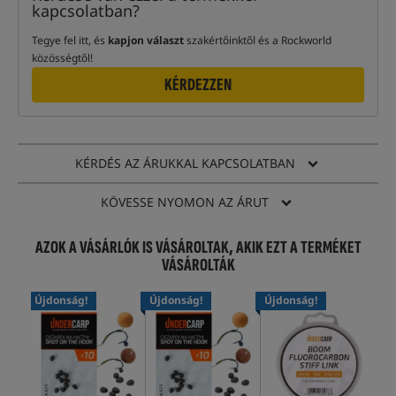
kapcsolatban?
Tegye fel itt, és
kapjon választ
szakértőinktől és a Rockworld
közösségtől!
KÉRDEZZEN
KÉRDÉS AZ ÁRUKKAL KAPCSOLATBAN
KÖVESSE NYOMON AZ ÁRUT
AZOK A VÁSÁRLÓK IS VÁSÁROLTAK, AKIK EZT A TERMÉKET
VÁSÁROLTÁK
Újdonság!
Újdonság!
Újdonság!
Új