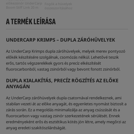
előkezsinór UnderCarp
Fogók a hüvelyek
Boom Stiff Link 20 m
összeszorításához
A TERMÉK LEÍRÁSA
UNDERCARP KRIMPS – DUPLA ZÁRÓHÜVELYEK
Az UnderCarp Krimps dupla záróhüvelyek, melyek merev pontyozó
előkék készítésére szolgálnak, csomózás nélkül. Lehetővé teszik
erős, tartós végszerelékek gyors és precíz elkészítését
fluorocarbonból, vastag zsinórból vagy bevont fonott zsinórból.
DUPLA KIALAKÍTÁS, PRECÍZ RÖGZÍTÉS AZ ELŐKE
ANYAGÁN
Az UnderCarp záróhüvelyek dupla csatornával rendelkeznek, ami
stabilan vezeti át az előke anyagát, és egyenletes nyomást biztosít a
zárás során. Ez a megoldás minimalizálja az anyag csúszását és a
fluorocarbon vagy vastag zsinór szerkezetének sérülését. Ennek
eredményeként erős és esztétikus kötés jön létre, amely megőrzi az
anyag eredeti szakítószilárdságát.