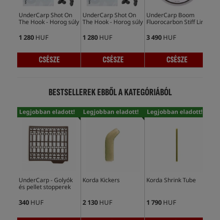
UnderCarp Shot On
UnderCarp Shot On
UnderCarp Boom
Un
The Hook - Horog súly
The Hook - Horog súly
Fluorocarbon Stiff Link
Flu
1 280
HUF
1 280
HUF
3 490
HUF
3 4
CSÉSZE
CSÉSZE
CSÉSZE
BESTSELLEREK EBBŐL A KATEGÓRIÁBÓL
Legjobban eladott!
Legjobban eladott!
Legjobban eladott!
Leg
UnderCarp - Golyók
Korda Kickers
Korda Shrink Tube
Und
és pellet stopperek
Gy
340
HUF
2 130
HUF
1 790
HUF
51