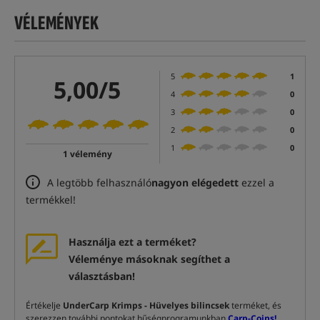
VÉLEMÉNYEK
5
1
5,00/5
4
0
3
0
2
0
1
0
1 vélemény
A legtöbb felhasználó
nagyon elégedett
ezzel a
termékkel!
Használja ezt a terméket?
Véleménye másoknak segíthet a
választásban!
Értékelje
UnderCarp Krimps - Hüvelyes bilincsek
terméket, és
szerezzen további pontokat hűségprogramunkban
Carp-Coins!