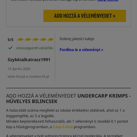
ADD HOZZÁ A VÉLEMÉNYEDET »
Dobrej jakości tuleje
5/5
visszaigazolt vásárlás
Fordítsa le a véleményt »
Szybkialkatrazz1991
15 április 2026
tette hozzá a rockworld.pl
ADD HOZZÁ A VÉLEMÉNYEDET
UNDERCARP KRIMPS -
HÜVELYES BILINCSEK
A halacskák száma megfelel az iskolai értékelési skálának, ahol az 1 a
leggyengébb, az 5 a legjobb.
Minden bejelentkezett felhasználó, aki 1 véleményt ír, további 0.1 pontot
kap a hűségprogramban, a
Carp-Coins
programban.
A véleményeket a bolt adminisztrátora kézzel moderálja. A terméket