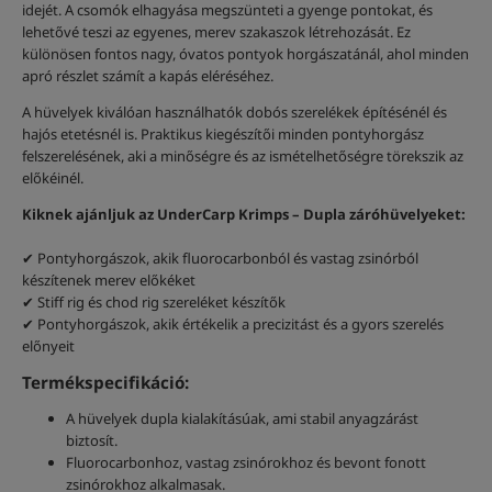
idejét. A csomók elhagyása megszünteti a gyenge pontokat, és
lehetővé teszi az egyenes, merev szakaszok létrehozását. Ez
különösen fontos nagy, óvatos pontyok horgászatánál, ahol minden
apró részlet számít a kapás eléréséhez.
A hüvelyek kiválóan használhatók dobós szerelékek építésénél és
hajós etetésnél is. Praktikus kiegészítői minden pontyhorgász
felszerelésének, aki a minőségre és az ismételhetőségre törekszik az
előkéinél.
Kiknek ajánljuk az UnderCarp Krimps – Dupla záróhüvelyeket:
✔ Pontyhorgászok, akik fluorocarbonból és vastag zsinórból
készítenek merev előkéket
✔ Stiff rig és chod rig szereléket készítők
✔ Pontyhorgászok, akik értékelik a precizitást és a gyors szerelés
előnyeit
Termékspecifikáció:
A hüvelyek dupla kialakításúak, ami stabil anyagzárást
biztosít.
Fluorocarbonhoz, vastag zsinórokhoz és bevont fonott
zsinórokhoz alkalmasak.