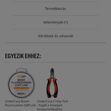
Termékleírás
Vélemények (1)
Kérdések és válaszok
EGYEZIK EHHEZ:
UnderCarp Boom
UnderCarp Crimp Tool
Fluorocarbon Stiff Link
- Fogók a hüvelyek
összeszorításához
Fluorkarbon