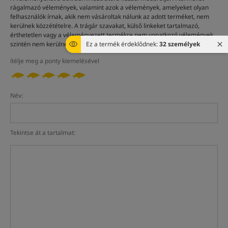
rágalmazó vélemények, valamint azok a vélemények, amelyeket olyan
felhasználók írnak, akik nem vásároltak nálunk az adott terméket, nem
kerülnek közzétételre. A trágár szavakat, külső linkeket tartalmazó,
érthetetlen vagy a véleményezett termékre nem vonatkozó vélemények
szintén nem kerülnek közzétételre.
Ez a termék érdeklődnek:
32 személyek
ítélje meg a ponty kiemelésével
Név:
Tekintse át a tartalmat: