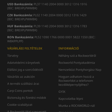
USD Bankszámla:
PL37 1140 2004 0000 3012 1316 1916
(BIC: BREXPLPWMBK)
CZK Bankszámla:
PL02 1140 2004 0000 3312 1316 1429
(BIC: BREXPLPWMBK)
HUF Bankszámla:
PL39 1140 2004 0000 3012 1316 1783
(BIC: BREXPLPWMBK)
RON
Bankszámla
:
PL52 1090 1766 0000 0001 5822 1550 (BIC:
WBKPPLPP)
VÁSÁRLÁSI FELTÉTELEK
INFORMÁCIÓ
Törvény
Néhány szó a Rockworldről
Adatvédelmi irányelvek
Rockworld Pontyakadémia
Elállási jog a szerződéstől
Nemzetközi Pontyhorgász Nap
Vásárlás az aukción
Hogyan adhatom hozzá a
Rockworldot a telefonom
A termék szállítási árai
kezdőképernyőjéhez?
Carp Coins pontok
GYIK
Biztonság és fizetési módok
Kapcsolatba lépni
Cookie szabályzat
Munka a ROCKWORLD-nál
A Rockworld által szervezett