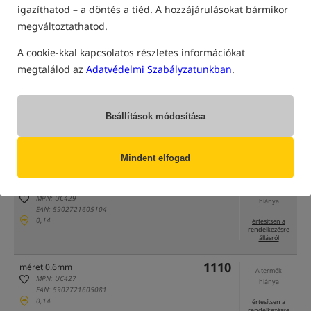
igazíthatod – a döntés a tiéd. A hozzájárulásokat bármikor
megváltoztathatod.
A cookie-kkal kapcsolatos részletes információkat
megtalálod az
Adatvédelmi Szabályzatunkban
.
Beállítások módosítása
csak a
raktárunkban
található termékek
(Bizonyos opciók elrejthetők a kiválasztott szűrési mód miatt)
Mindent elfogad
választási lehetőség
Cena HUF
Mennyiség
1110
méret 0.5mm
A termék
MPN: UC429
hiánya
EAN: 5902721605104
0,14
értesítsen a
rendelkezésre
állásról
1110
méret 0.6mm
A termék
MPN: UC427
hiánya
EAN: 5902721605081
0,14
értesítsen a
rendelkezésre