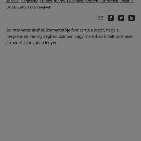
,
,
,
,
,
,
,
,
kékhez
Kiegészít?
Krimps
merev
Pontyozó
Szettek
Tartozékai
További
,
UnderCarp
záróhüvelyek
Az internetes áruház üzemeltetője fenntartja a jogot, hogy a
megrendelt mennyiségben, színben vagy méretben kínált termékek
átmeneti hiányában legyen.