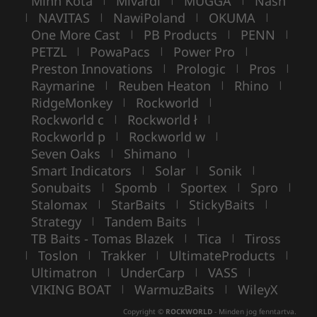
Minn Kota
Mivardi
MUGGA
Nash
NAVITAS
NawiPoland
OKUMA
|
|
|
|
One More Cast
PB Products
PENN
|
|
|
PETZL
PowaPacs
Power Pro
|
|
|
Preston Innovations
Prologic
Pros
|
|
|
Raymarine
Reuben Heaton
Rhino
|
|
|
RidgeMonkey
Rockworld
|
|
Rockworld c
Rockworld ł
|
|
Rockworld p
Rockworld w
|
|
Seven Oaks
Shimano
|
|
Smart Indicators
Solar
Sonik
|
|
|
Sonubaits
Spomb
Sportex
Spro
|
|
|
|
Stalomax
StarBaits
StickyBaits
|
|
|
Strategy
Tandem Baits
|
|
TB Baits - Tomas Blazek
Tica
Tiross
|
|
Toslon
Trakker
UltimateProducts
|
|
|
|
Ultimatron
UnderCarp
VASS
|
|
|
VIKING BOAT
WarmuzBaits
WileyX
|
|
Copyright ©
ROCKWORLD
- Minden jog fenntartva.