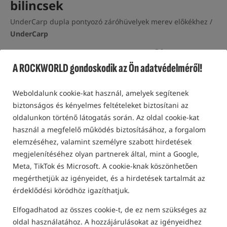
bilincsek
UnderCarp dupla pontyozó záróhüvelyek merev előkékhez /
UnderCarp
5,0
1 vélemény | felett 70 emberek vásárolta ezt a terméket
A ROCKWORLD gondoskodik az Ön adatvédelméről!
Legjobban eladott!
Újdonság!
Weboldalunk cookie-kat használ, amelyek segítenek
biztonságos és kényelmes feltételeket biztosítani az
oldalunkon történő látogatás során. Az oldal cookie-kat
használ a megfelelő működés biztosításához, a forgalom
elemzéséhez, valamint személyre szabott hirdetések
megjelenítéséhez olyan partnerek által, mint a Google,
Meta, TikTok és Microsoft. A cookie-knak köszönhetően
megérthetjük az igényeidet, és a hirdetések tartalmát az
érdeklődési körödhöz igazíthatjuk.
Elfogadhatod az összes cookie-t, de ez nem szükséges az
oldal használatához. A hozzájárulásokat az igényeidhez