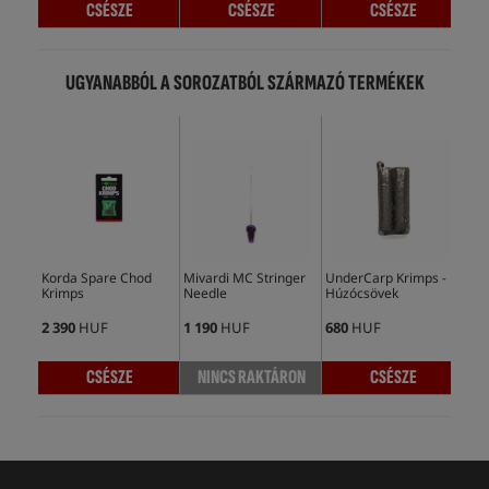
CSÉSZE
CSÉSZE
CSÉSZE
UGYANABBÓL A SOROZATBÓL SZÁRMAZÓ TERMÉKEK
Korda Spare Chod
Mivardi MC Stringer
UnderCarp Krimps -
Kor
Krimps
Needle
Húzócsövek
2 390
HUF
1 190
HUF
680
HUF
2 5
CSÉSZE
NINCS RAKTÁRON
CSÉSZE