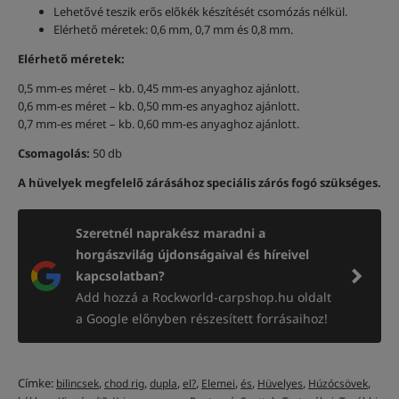
Lehetővé teszik erős előkék készítését csomózás nélkül.
Elérhető méretek: 0,6 mm, 0,7 mm és 0,8 mm.
Elérhető méretek:
0,5 mm-es méret – kb. 0,45 mm-es anyaghoz ajánlott.
0,6 mm-es méret – kb. 0,50 mm-es anyaghoz ajánlott.
0,7 mm-es méret – kb. 0,60 mm-es anyaghoz ajánlott.
Csomagolás:
50 db
A hüvelyek megfelelő zárásához speciális zárós fogó szükséges.
Szeretnél naprakész maradni a
horgászvilág újdonságaival és híreivel
kapcsolatban?
Add hozzá a Rockworld-carpshop.hu oldalt
a Google előnyben részesített forrásaihoz!
Címke:
,
,
,
,
,
,
,
,
bilincsek
chod rig
dupla
el?
Elemei
és
Hüvelyes
Húzócsövek