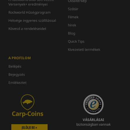
Oldaltérkép
Versenyek+ eredményei
Szótár
Rockworld Hűségprogram
Filmek
Hétvége ingyenes szállítással
hírek
Kövesd a rendeléseidet
Blog
Quick Tips
Kivezetett termékek
A PROFILOM
Belépés
Bejegyzés
Emlékeztet
VÁSÁRLÁSAI
biztonságban vannak
JELÖLJE BE »