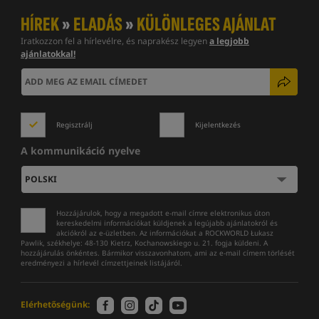
HÍREK
»
ELADÁS
»
KÜLÖNLEGES AJÁNLAT
Iratkozzon fel a hírlevélre, és naprakész legyen
a legjobb
ajánlatokkal!
Regisztrálj
Kijelentkezés
A kommunikáció nyelve
Hozzájárulok, hogy a megadott e-mail címre elektronikus úton
kereskedelmi információkat küldjenek a legújabb ajánlatokról és
akciókról az e-üzletben. Az információkat a ROCKWORLD Łukasz
Pawlik, székhelye: 48-130 Kietrz, Kochanowskiego u. 21. fogja küldeni. A
hozzájárulás önkéntes. Bármikor visszavonhatom, ami az e-mail címem törlését
eredményezi a hírlevél címzettjeinek listájáról.
Elérhetőségünk: