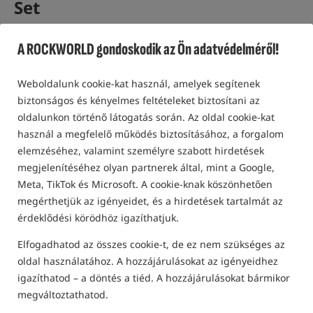
Set
Prologic Com-Pact Element sorozat kapásjelző készlet
A ROCKWORLD gondoskodik az Ön adatvédelméről!
vevőegységgel /
Prologic
0,0
Weboldalunk cookie-kat használ, amelyek segítenek
0 vélemények
biztonságos és kényelmes feltételeket biztosítani az
oldalunkon történő látogatás során. Az oldal cookie-kat
Különleges ajánlat
használ a megfelelő működés biztosításához, a forgalom
elemzéséhez, valamint személyre szabott hirdetések
megjelenítéséhez olyan partnerek által, mint a Google,
Meta, TikTok és Microsoft. A cookie-knak köszönhetően
megérthetjük az igényeidet, és a hirdetések tartalmát az
érdeklődési körödhöz igazíthatjuk.
Elfogadhatod az összes cookie-t, de ez nem szükséges az
oldal használatához. A hozzájárulásokat az igényeidhez
igazíthatod – a döntés a tiéd. A hozzájárulásokat bármikor
megváltoztathatod.