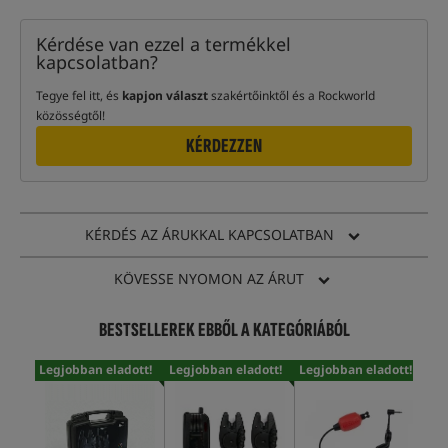
Kérdése van ezzel a termékkel
kapcsolatban?
Tegye fel itt, és
kapjon választ
szakértőinktől és a Rockworld
közösségtől!
KÉRDEZZEN
KÉRDÉS AZ ÁRUKKAL KAPCSOLATBAN
KÖVESSE NYOMON AZ ÁRUT
BESTSELLEREK EBBŐL A KATEGÓRIÁBÓL
Legjobban eladott!
Legjobban eladott!
Legjobban eladott!
Leg