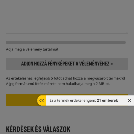
Adja meg a vélemény tartalmát
ADJON HOZZÁ FÉNYKÉPEKET A VÉLEMÉNYÉHEZ »
Az értékeléshez legfeljebb 5 fotót adhat hozzá a megvásárolt termékről
A jpg formátumú fotók mérete nem haladhatja meg a 2 MB-ot.
Ez a termék érdekel engem:
21 emberek
KÉRDÉSEK ÉS VÁLASZOK