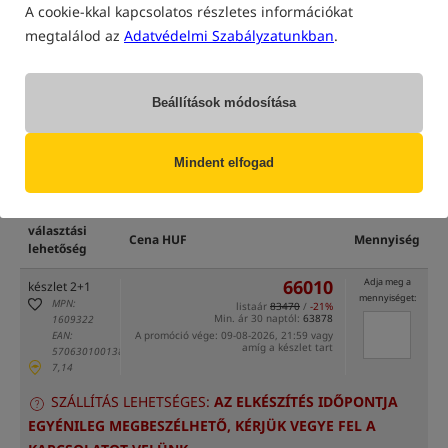
A cookie-kkal kapcsolatos részletes információkat
megtalálod az
Adatvédelmi Szabályzatunkban
.
Beállítások módosítása
Mindent elfogad
csak a
raktárunkban
található termékek
(Bizonyos opciók elrejthetők a kiválasztott szűrési mód miatt)
választási
Cena HUF
Mennyiség
lehetőség
66010
Adja meg a
készlet 2+1
mennyiséget:
MPN:
listaár
83470
/
-21%
Min. ár 30 naptól:
63878
1609322
EAN:
A promóció vége: 09-08-2026, 21:59 vagy
amíg a készlet tart
5706301001382
7,14
SZÁLLÍTÁS LEHETSÉGES:
AZ ELKÉSZÍTÉS IDŐPONTJA
EGYÉNILEG MEGBESZÉLHETŐ, KÉRJÜK VEGYE FEL A