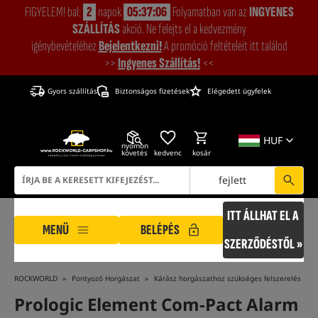
FIGYELEM! bal:
2
napok
05:37:05
Folyamatban van az
INGYENES
SZÁLLÍTÁS
akció. Ne felejts el a kedvezmény
igénybevételéhez
Bejelentkezni!
A promóció feltételeit itt találod
>>
Ingyenes Szállítás!
<<
Gyors szállítás
Biztonságos fizetések
Elégedett ügyfelek
HUF
nyomon
követés
kedvenc
kosár
fejlett
ITT ÁLLHAT EL A
MENÜ
BELÉPÉS
SZERZŐDÉSTŐL »
ROCKWORLD
Pontyozó Horgászat
Kárász horgászathoz szükséges felszerelés
Prologic Element Com-Pact Alarm