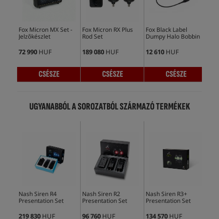
Fox Micron MX Set -
Fox Micron RX Plus
Fox Black Label
Fox
Jelzőkészlet
Rod Set
Dumpy Halo Bobbin
Swi
72 990
HUF
189 080
HUF
12 610
HUF
16 
CSÉSZE
CSÉSZE
CSÉSZE
UGYANABBÓL A SOROZATBÓL SZÁRMAZÓ TERMÉKEK
Leg
Nash Siren R4
Nash Siren R2
Nash Siren R3+
Fox
Presentation Set
Presentation Set
Presentation Set
Rod
219 830
HUF
96 760
HUF
134 570
HUF
189