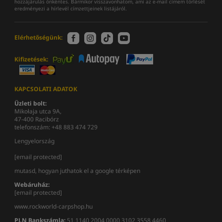
hozzájárulás önkéntes. Bármikor visszavonhatom, ami az e-mail címem törlését
eredményezi a hírlevél címzettjeinek listájáról.
Elérhetőségünk:
Kifizetések:
KAPCSOLATI ADATOK
Üzleti bolt:
Mikołaja utca 9A,
47-400 Racibórz
telefonszám: +48 883 474 729
Lengyelország
[email protected]
mutasd, hogyan juthatok el a google térképen
Webáruház:
[email protected]
www.rockworld-carpshop.hu
PLN Bankszámla:
51 1140 2004 0000 3102 3558 4460