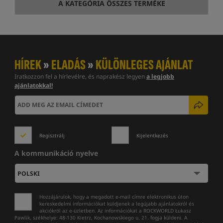
A KATEGÓRIA ÖSSZES TERMÉKE
HÍREK
»
ELADÁS
»
KÜLÖNLEGES AJÁNLAT
Iratkozzon fel a hírlevélre, és naprakész legyen
a legjobb
ajánlatokkal!
Regisztrálj
Kijelentkezés
A kommunikáció nyelve
Hozzájárulok, hogy a megadott e-mail címre elektronikus úton
kereskedelmi információkat küldjenek a legújabb ajánlatokról és
akciókról az e-üzletben. Az információkat a ROCKWORLD Łukasz
Pawlik, székhelye: 48-130 Kietrz, Kochanowskiego u. 21. fogja küldeni. A