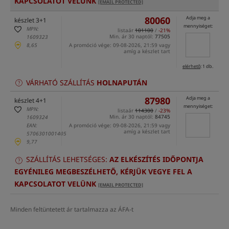
KAPCSOLATOT VELÜNK
[EMAIL PROTECTED]
80060
Adja meg a
készlet 3+1
mennyiséget:
MPN:
listaár
101100
/
-21%
Min. ár 30 naptól:
77505
1609323
8,65
A promóció vége: 09-08-2026, 21:59 vagy
amíg a készlet tart
elérhető
: 1 db.
VÁRHATÓ SZÁLLÍTÁS
HOLNAPUTÁN
87980
Adja meg a
készlet 4+1
mennyiséget:
MPN:
listaár
114300
/
-23%
Min. ár 30 naptól:
84745
1609324
EAN:
A promóció vége: 09-08-2026, 21:59 vagy
amíg a készlet tart
5706301001405
9,77
SZÁLLÍTÁS LEHETSÉGES:
AZ ELKÉSZÍTÉS IDŐPONTJA
EGYÉNILEG MEGBESZÉLHETŐ, KÉRJÜK VEGYE FEL A
KAPCSOLATOT VELÜNK
[EMAIL PROTECTED]
Minden feltüntetett ár tartalmazza az ÁFA-t