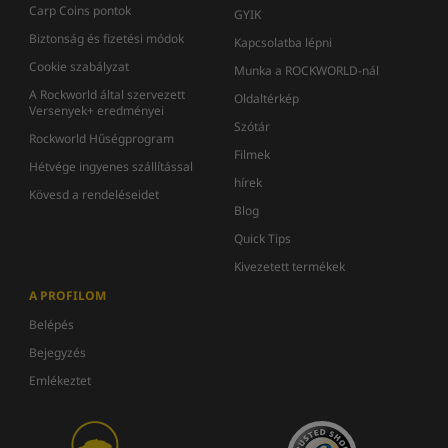
Carp Coins pontok
GYIK
Biztonság és fizetési módok
Kapcsolatba lépni
Cookie szabályzat
Munka a ROCKWORLD-nál
A Rockworld által szervezett
Oldaltérkép
Versenyek+ eredményei
Szótár
Rockworld Hűségprogram
Filmek
Hétvége ingyenes szállítással
hírek
Kövesd a rendeléseidet
Blog
Quick Tips
Kivezetett termékek
A PROFILOM
Belépés
Bejegyzés
Emlékeztet