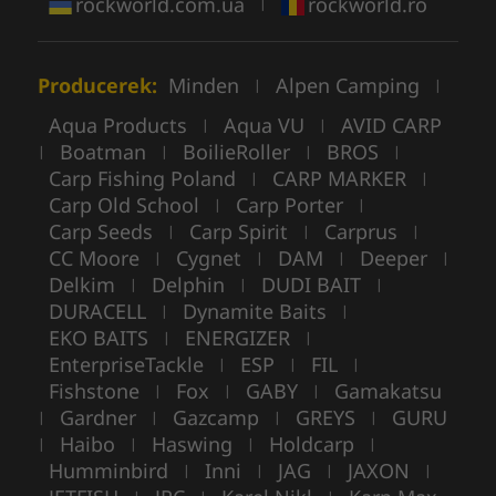
rockworld.com.ua
rockworld.ro
|
Producerek:
Minden
Alpen Camping
|
|
Aqua Products
Aqua VU
AVID CARP
|
|
Boatman
BoilieRoller
BROS
|
|
|
|
Carp Fishing Poland
CARP MARKER
|
|
Carp Old School
Carp Porter
|
|
Carp Seeds
Carp Spirit
Carprus
|
|
|
CC Moore
Cygnet
DAM
Deeper
|
|
|
|
Delkim
Delphin
DUDI BAIT
|
|
|
DURACELL
Dynamite Baits
|
|
EKO BAITS
ENERGIZER
|
|
EnterpriseTackle
ESP
FIL
|
|
|
Fishstone
Fox
GABY
Gamakatsu
|
|
|
Gardner
Gazcamp
GREYS
GURU
|
|
|
|
Haibo
Haswing
Holdcarp
|
|
|
|
Humminbird
Inni
JAG
JAXON
|
|
|
|