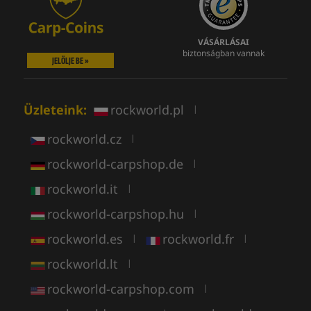
VÁSÁRLÁSAI
biztonságban vannak
JELÖLJE BE »
Üzleteink:
rockworld.pl
|
rockworld.cz
|
rockworld-carpshop.de
|
rockworld.it
|
rockworld-carpshop.hu
|
rockworld.es
rockworld.fr
|
|
rockworld.lt
|
rockworld-carpshop.com
|