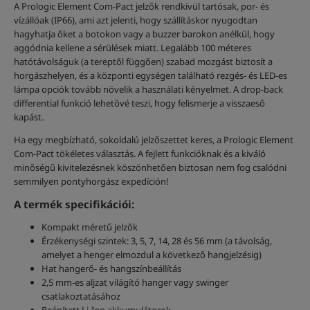
A Prologic Element Com-Pact jelzők rendkívül tartósak, por- és
vízállóak (IP66), ami azt jelenti, hogy szállításkor nyugodtan
hagyhatja őket a botokon vagy a buzzer barokon anélkül, hogy
aggódnia kellene a sérülések miatt. Legalább 100 méteres
hatótávolságuk (a tereptől függően) szabad mozgást biztosít a
horgászhelyen, és a központi egységen található rezgés- és LED-es
lámpa opciók tovább növelik a használati kényelmet. A drop-back
differential funkció lehetővé teszi, hogy felismerje a visszaeső
kapást.
Ha egy megbízható, sokoldalú jelzőszettet keres, a Prologic Element
Com-Pact tökéletes választás. A fejlett funkcióknak és a kiváló
minőségű kivitelezésnek köszönhetően biztosan nem fog csalódni
semmilyen pontyhorgász expedíción!
A termék specifikációi:
Kompakt méretű jelzők
Érzékenységi szintek: 3, 5, 7, 14, 28 és 56 mm (a távolság,
amelyet a henger elmozdul a következő hangjelzésig)
Hat hangerő- és hangszínbeállítás
2,5 mm-es aljzat világító hanger vagy swinger
csatlakoztatásához