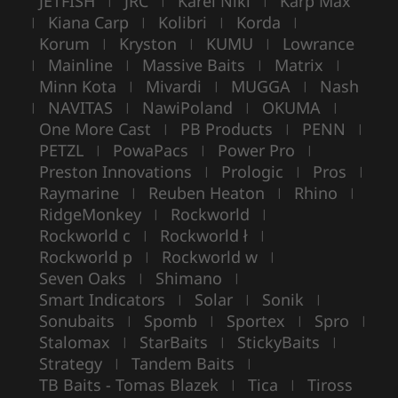
JETFISH
JRC
Karel Nikl
Karp Max
|
|
|
Kiana Carp
Kolibri
Korda
|
|
|
|
Korum
Kryston
KUMU
Lowrance
|
|
|
Mainline
Massive Baits
Matrix
|
|
|
|
Minn Kota
Mivardi
MUGGA
Nash
|
|
|
NAVITAS
NawiPoland
OKUMA
|
|
|
|
One More Cast
PB Products
PENN
|
|
|
PETZL
PowaPacs
Power Pro
|
|
|
Preston Innovations
Prologic
Pros
|
|
|
Raymarine
Reuben Heaton
Rhino
|
|
|
RidgeMonkey
Rockworld
|
|
Rockworld c
Rockworld ł
|
|
Rockworld p
Rockworld w
|
|
Seven Oaks
Shimano
|
|
Smart Indicators
Solar
Sonik
|
|
|
Sonubaits
Spomb
Sportex
Spro
|
|
|
|
Stalomax
StarBaits
StickyBaits
|
|
|
Strategy
Tandem Baits
|
|
TB Baits - Tomas Blazek
Tica
Tiross
|
|