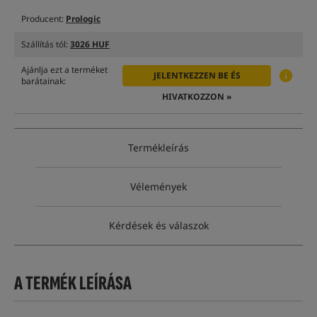
Producent:
Prologic
Szállítás tól:
3026 HUF
Ajánlja ezt a terméket
JELENTKEZZEN BE ÉS
barátainak:
HIVATKOZZON »
Termékleírás
Vélemények
Kérdések és válaszok
A TERMÉK LEÍRÁSA