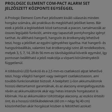
PROLOGIC ELEMENT COM-PACT ALARM SET
JELZŐSZETT KÖZPONTI EGYSÉGGEL
A Prologic Element Com-Pact jelzőszett kiváló választás minden
horgász számára, aki praktikus és megbízható jelzőket keres. Bár
ezek a jelzők a legkisebbek közé tartoznak a piacon, tartalmazzák az
összes legújabb funkciót, amire egy tapasztalt pontyhorgász igényt
tarthat. Az állítható hangerő, hangszín és érzékenység lehetővé
teszi, hogy a jelzőket az egyéni igényekhez igazítsa. Hat hangerő- és
hangszínbeállítás, valamint hat érzékenységi szint áll rendelkezésre,
melyek 3, 5, 7, 14, 28 és 56 mm-es távolságokkal követik egymást, így
pontosan beállítható a jelző reakciója a vízparti körülményektől
függetlenül.
A többszínű LED funkció és a 2,5 mm-es csatlakozó aljzat lehetővé
teszi, hogy világító hangert vagy swingert csatlakoztasson, ami
további funkcionalitást biztosít. A beépített Li-Ion akkumulátorok
hosszú élettartamot garantálnak, és az alacsony energiafogyasztás
révén az akkumulátorok akár egy hetes intenzív horgászatot is
kibírnak. Ha az akkumulátor töltöttsége alacsony, az eszköz értesíti
önt, és a hosszú töltőkábeleknek (60 cm + négy fej 40 cm)
köszönhetően akár horgászat közben is feltöltheti azokat!