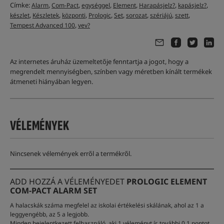
Címke:
,
,
,
,
,
,
Alarm
Com-Pact
egységgel
Element
Harapásjelz?
kapásjelz?
,
,
,
,
,
,
,
,
készlet
Készletek
központi
Prologic
Set
sorozat
szériájú
szett
,
Tempest Advanced 100
vev?
Az internetes áruház üzemeltetője fenntartja a jogot, hogy a
megrendelt mennyiségben, színben vagy méretben kínált termékek
átmeneti hiányában legyen.
VÉLEMÉNYEK
Nincsenek vélemények erről a termékről.
ADD HOZZÁ A VÉLEMÉNYEDET
PROLOGIC ELEMENT
COM-PACT ALARM SET
A halacskák száma megfelel az iskolai értékelési skálának, ahol az 1 a
leggyengébb, az 5 a legjobb.
Minden bejelentkezett felhasználó, aki 1 véleményt ír, további 0.1 pontot