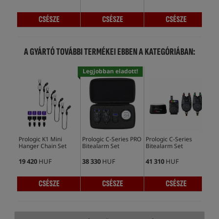
CSÉSZE
CSÉSZE
CSÉSZE
A GYÁRTÓ TOVÁBBI TERMÉKEI EBBEN A KATEGÓRIÁBAN:
Legjobban eladott!
Prologic K1 Mini
Prologic C-Series PRO
Prologic C-Series
Pro
Hanger Chain Set
Bitealarm Set
Bitealarm Set
Ala
19 420
HUF
38 330
HUF
41 310
HUF
35 
CSÉSZE
CSÉSZE
CSÉSZE