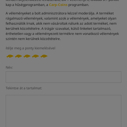
kap a hűségprogramban, a
Carp-Coins
programban.
A véleményeket a bolt adminisztrátora kézzel moderálja. A terméket
rágalmazó vélemények, valamint azok a vélemények, amelyeket olyan
felhasználók írnak, akik nem vásároltak nálunk az adott terméket, nem
kerülnek közzétételre. A trágár szavakat, külső linkeket tartalmazó,
érthetetlen vagy a véleményezett termékre nem vonatkozó vélemények
szintén nem kerülnek közzétételre.
ítélje meg a ponty kiemelésével
Név:
Tekintse át a tartalmat: