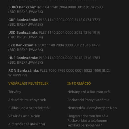
EURÓ Bankszámla:
PL64 1140 2004 0000 3812 0174 2683
(BIC: BREXPLPWMBK)
GBP Bankszámla:
PL63 1140 2004 0000 3112 0174 3723
(BIC: BREXPLPWMBK)
USD Bankszámla:
PL37 1140 2004 0000 3012 1316 1916
(BIC: BREXPLPWMBK)
CZK Bankszámla:
PL02 1140 2004 0000 3312 1316 1429
(BIC: BREXPLPWMBK)
HUF Bankszámla:
PL39 1140 2004 0000 3012 1316 1783
(BIC: BREXPLPWMBK)
RON
Bankszámla
:
PL52 1090 1766 0000 0001 5822 1550 (BIC:
WBKPPLPP)
VÁSÁRLÁSI FELTÉTELEK
INFORMÁCIÓ
Törvény
Néhány szó a Rockworldről
Adatvédelmi irányelvek
Rockworld Pontyakadémia
Elállási jog a szerződéstől
Nemzetközi Pontyhorgász Nap
Vásárlás az aukción
Hogyan adhatom hozzá a
Rockworldot a telefonom
A termék szállítási árai
kezdőképernyőjéhez?