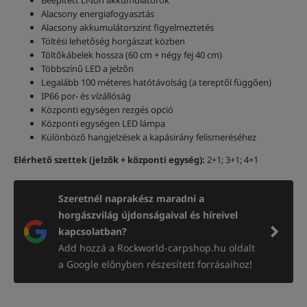
Beépített Li-Ion akkumulátorok
Alacsony energiafogyasztás
Alacsony akkumulátorszint figyelmeztetés
Töltési lehetőség horgászat közben
Töltőkábelek hossza (60 cm + négy fej 40 cm)
Többszínű LED a jelzőn
Legalább 100 méteres hatótávolság (a tereptől függően)
IP66 por- és vízállóság
Központi egységen rezgés opció
Központi egységen LED lámpa
Különböző hangjelzések a kapásirány felismeréséhez
Elérhető szettek (jelzők + központi egység):
2+1; 3+1; 4+1
Szeretnél naprakész maradni a
horgászvilág újdonságaival és híreivel
kapcsolatban?
Add hozzá a Rockworld-carpshop.hu oldalt
a Google előnyben részesített forrásaihoz!